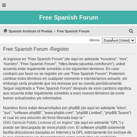
Free Spanish Forum
B
Spanish Institute of Puebla
Free Spanish Forum
u
Idioma:
s
Free Spanish Forum -Registro
c
Al ingresar en "Free Spanish Forum" (de aquí en adelante "nosotros", "nos",
a
"nuestro", "Free Spanish Forum", "https://www.sipuebla.com/forum"), usted
r
acuerda estar legalmente sometido a los siguientes términos. En caso
contrario por favor no se registre y/o use "Free Spanish Forum". Podemos
cambiar estos términos en cualquier momento e intentaríamos avisarle, sin
embargo sería prudente que los revisase por su cuenta periódicamente.
Seguir registrado a "Free Spanish Forum" después de esos cambios significa
que acuerda estar legalmente sometido a esos nuevos términos tal como
fueron actualizados y/o reformados.
Nuestros foros están desarrollados por phpBB (de aquí en adelante "ellos",
"sus", "software phpBB", "www.phpbb.com", "phpBB Limited", "phpBB Teams")
el cual es una solución de foros liberada bajo la “
GNU General Public License v2 en Ingles
” (de aquí en adelante "GPL") y
puede ser descargada de
www.phpbb.com
. El software phpBB solamente
facilita discusiones basadas en Internet y la GPL estrictamente los excluye de