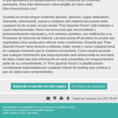
lo que aprobamos y/o desaprobamos como conductas y/o contenido
permisible. Para más información sobre phpBB, por favor visite:
https://www.phpbb.com/
.
Acuerda no enviar ningun contenido abusivo, obsceno, vulgar, difamatorio,
indecente, amenazante, sexual o cualquier otro material que pueda violar
cualquier ley de su país, el país donde "Free Spanish Forum" está instalado o
Leyes Internacionales. Hacer eso provocará que sea inmediata y
permanentemente expulsado y, si lo creemos oportuno, con notificación a su
Proveedor de Servicios de Internet. Las direcciones IP de todos los envíos son
registradas como ayuda para reforzar estas condiciones. Acuerda que "Free
Spanish Forum" tiene derecho a eliminar, editar, mover o cerrar cualquier tema
en cualquier momento que lo creamos conveniente. Como usuario acuerda
que cualquier información que haya ingresado será almacenada en una base
de datos. Dado que esta información no será compartida con ninguna tercera
parte sin su consentimiento, ni "Free Spanish Forum" ni phpBB podrán
considerarse responsables por cualquier intento de hacking que conlleve a
que los datos sean comprometidos.
Todos los horarios son
UTC-05:00
Desarrollado por
phpBB
® Forum Software © phpBB Limited
Traducción al español por
phpBB España
Style proflat © 2017
Mazeltof