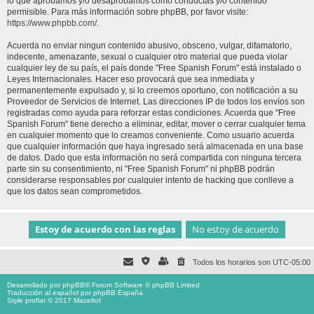
lo que aprobamos y/o desaprobamos como conductas y/o contenido
permisible. Para más información sobre phpBB, por favor visite:
https://www.phpbb.com/
.
Acuerda no enviar ningun contenido abusivo, obsceno, vulgar, difamatorio,
indecente, amenazante, sexual o cualquier otro material que pueda violar
cualquier ley de su país, el país donde "Free Spanish Forum" está instalado o
Leyes Internacionales. Hacer eso provocará que sea inmediata y
permanentemente expulsado y, si lo creemos oportuno, con notificación a su
Proveedor de Servicios de Internet. Las direcciones IP de todos los envíos son
registradas como ayuda para reforzar estas condiciones. Acuerda que "Free
Spanish Forum" tiene derecho a eliminar, editar, mover o cerrar cualquier tema
en cualquier momento que lo creamos conveniente. Como usuario acuerda
que cualquier información que haya ingresado será almacenada en una base
de datos. Dado que esta información no será compartida con ninguna tercera
parte sin su consentimiento, ni "Free Spanish Forum" ni phpBB podrán
considerarse responsables por cualquier intento de hacking que conlleve a
que los datos sean comprometidos.
Todos los horarios son
UTC-05:00
Desarrollado por
phpBB
® Forum Software © phpBB Limited
Traducción al español por
phpBB España
Style proflat © 2017
Mazeltof