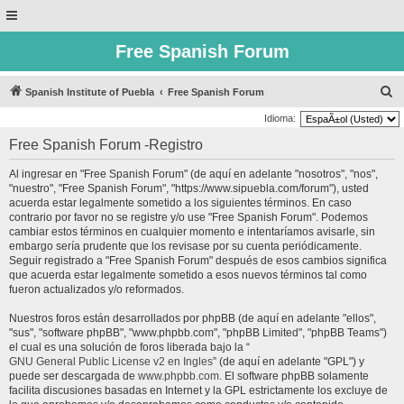
Free Spanish Forum
B
Spanish Institute of Puebla
Free Spanish Forum
u
Idioma:
s
Free Spanish Forum -Registro
c
Al ingresar en "Free Spanish Forum" (de aquí en adelante "nosotros", "nos",
a
"nuestro", "Free Spanish Forum", "https://www.sipuebla.com/forum"), usted
r
acuerda estar legalmente sometido a los siguientes términos. En caso
contrario por favor no se registre y/o use "Free Spanish Forum". Podemos
cambiar estos términos en cualquier momento e intentaríamos avisarle, sin
embargo sería prudente que los revisase por su cuenta periódicamente.
Seguir registrado a "Free Spanish Forum" después de esos cambios significa
que acuerda estar legalmente sometido a esos nuevos términos tal como
fueron actualizados y/o reformados.
Nuestros foros están desarrollados por phpBB (de aquí en adelante "ellos",
"sus", "software phpBB", "www.phpbb.com", "phpBB Limited", "phpBB Teams")
el cual es una solución de foros liberada bajo la “
GNU General Public License v2 en Ingles
” (de aquí en adelante "GPL") y
puede ser descargada de
www.phpbb.com
. El software phpBB solamente
facilita discusiones basadas en Internet y la GPL estrictamente los excluye de