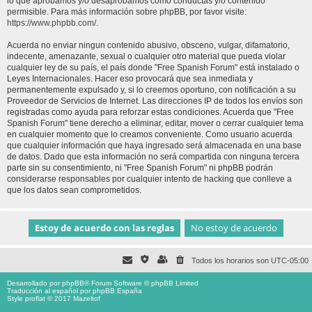
lo que aprobamos y/o desaprobamos como conductas y/o contenido
permisible. Para más información sobre phpBB, por favor visite:
https://www.phpbb.com/
.
Acuerda no enviar ningun contenido abusivo, obsceno, vulgar, difamatorio,
indecente, amenazante, sexual o cualquier otro material que pueda violar
cualquier ley de su país, el país donde "Free Spanish Forum" está instalado o
Leyes Internacionales. Hacer eso provocará que sea inmediata y
permanentemente expulsado y, si lo creemos oportuno, con notificación a su
Proveedor de Servicios de Internet. Las direcciones IP de todos los envíos son
registradas como ayuda para reforzar estas condiciones. Acuerda que "Free
Spanish Forum" tiene derecho a eliminar, editar, mover o cerrar cualquier tema
en cualquier momento que lo creamos conveniente. Como usuario acuerda
que cualquier información que haya ingresado será almacenada en una base
de datos. Dado que esta información no será compartida con ninguna tercera
parte sin su consentimiento, ni "Free Spanish Forum" ni phpBB podrán
considerarse responsables por cualquier intento de hacking que conlleve a
que los datos sean comprometidos.
Todos los horarios son
UTC-05:00
Desarrollado por
phpBB
® Forum Software © phpBB Limited
Traducción al español por
phpBB España
Style proflat © 2017
Mazeltof