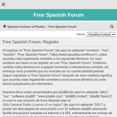
Free Spanish Forum
B
Spanish Institute of Puebla
Free Spanish Forum
u
Idioma:
s
Free Spanish Forum -Registro
c
Al ingresar en "Free Spanish Forum" (de aquí en adelante "nosotros", "nos",
a
"nuestro", "Free Spanish Forum", "https://www.sipuebla.com/forum"), usted
r
acuerda estar legalmente sometido a los siguientes términos. En caso
contrario por favor no se registre y/o use "Free Spanish Forum". Podemos
cambiar estos términos en cualquier momento e intentaríamos avisarle, sin
embargo sería prudente que los revisase por su cuenta periódicamente.
Seguir registrado a "Free Spanish Forum" después de esos cambios significa
que acuerda estar legalmente sometido a esos nuevos términos tal como
fueron actualizados y/o reformados.
Nuestros foros están desarrollados por phpBB (de aquí en adelante "ellos",
"sus", "software phpBB", "www.phpbb.com", "phpBB Limited", "phpBB Teams")
el cual es una solución de foros liberada bajo la “
GNU General Public License v2 en Ingles
” (de aquí en adelante "GPL") y
puede ser descargada de
www.phpbb.com
. El software phpBB solamente
facilita discusiones basadas en Internet y la GPL estrictamente los excluye de