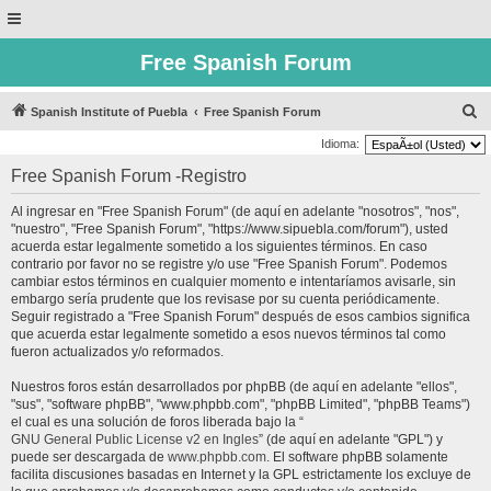
Free Spanish Forum
B
Spanish Institute of Puebla
Free Spanish Forum
u
Idioma:
s
Free Spanish Forum -Registro
c
Al ingresar en "Free Spanish Forum" (de aquí en adelante "nosotros", "nos",
a
"nuestro", "Free Spanish Forum", "https://www.sipuebla.com/forum"), usted
r
acuerda estar legalmente sometido a los siguientes términos. En caso
contrario por favor no se registre y/o use "Free Spanish Forum". Podemos
cambiar estos términos en cualquier momento e intentaríamos avisarle, sin
embargo sería prudente que los revisase por su cuenta periódicamente.
Seguir registrado a "Free Spanish Forum" después de esos cambios significa
que acuerda estar legalmente sometido a esos nuevos términos tal como
fueron actualizados y/o reformados.
Nuestros foros están desarrollados por phpBB (de aquí en adelante "ellos",
"sus", "software phpBB", "www.phpbb.com", "phpBB Limited", "phpBB Teams")
el cual es una solución de foros liberada bajo la “
GNU General Public License v2 en Ingles
” (de aquí en adelante "GPL") y
puede ser descargada de
www.phpbb.com
. El software phpBB solamente
facilita discusiones basadas en Internet y la GPL estrictamente los excluye de