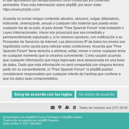
lo que aprobamos y/o desaprobamos como conductas y/o contenido
permisible. Para más información sobre phpBB, por favor visite:
https://www.phpbb.com/
.
Acuerda no enviar ningun contenido abusivo, obsceno, vulgar, difamatorio,
indecente, amenazante, sexual o cualquier otro material que pueda violar
cualquier ley de su país, el país donde "Free Spanish Forum" está instalado o
Leyes Internacionales. Hacer eso provocará que sea inmediata y
permanentemente expulsado y, si lo creemos oportuno, con notificación a su
Proveedor de Servicios de Internet. Las direcciones IP de todos los envíos son
registradas como ayuda para reforzar estas condiciones. Acuerda que "Free
Spanish Forum" tiene derecho a eliminar, editar, mover o cerrar cualquier tema
en cualquier momento que lo creamos conveniente. Como usuario acuerda
que cualquier información que haya ingresado será almacenada en una base
de datos. Dado que esta información no será compartida con ninguna tercera
parte sin su consentimiento, ni "Free Spanish Forum" ni phpBB podrán
considerarse responsables por cualquier intento de hacking que conlleve a
que los datos sean comprometidos.
Todos los horarios son
UTC-05:00
Desarrollado por
phpBB
® Forum Software © phpBB Limited
Traducción al español por
phpBB España
Style proflat © 2017
Mazeltof