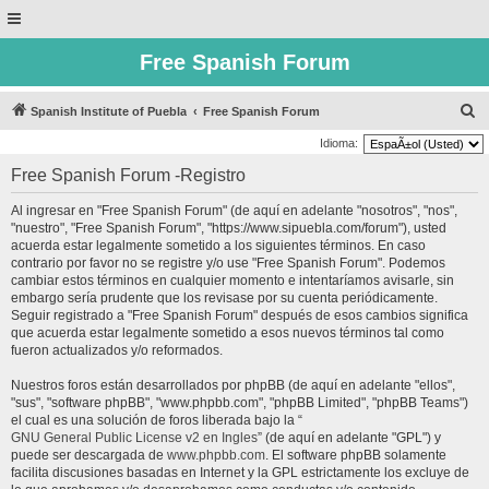
Free Spanish Forum
B
Spanish Institute of Puebla
Free Spanish Forum
u
Idioma:
s
Free Spanish Forum -Registro
c
Al ingresar en "Free Spanish Forum" (de aquí en adelante "nosotros", "nos",
a
"nuestro", "Free Spanish Forum", "https://www.sipuebla.com/forum"), usted
r
acuerda estar legalmente sometido a los siguientes términos. En caso
contrario por favor no se registre y/o use "Free Spanish Forum". Podemos
cambiar estos términos en cualquier momento e intentaríamos avisarle, sin
embargo sería prudente que los revisase por su cuenta periódicamente.
Seguir registrado a "Free Spanish Forum" después de esos cambios significa
que acuerda estar legalmente sometido a esos nuevos términos tal como
fueron actualizados y/o reformados.
Nuestros foros están desarrollados por phpBB (de aquí en adelante "ellos",
"sus", "software phpBB", "www.phpbb.com", "phpBB Limited", "phpBB Teams")
el cual es una solución de foros liberada bajo la “
GNU General Public License v2 en Ingles
” (de aquí en adelante "GPL") y
puede ser descargada de
www.phpbb.com
. El software phpBB solamente
facilita discusiones basadas en Internet y la GPL estrictamente los excluye de