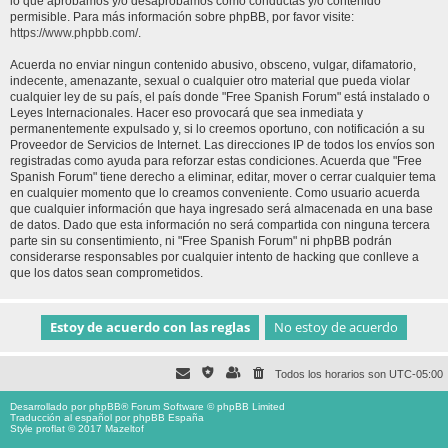
lo que aprobamos y/o desaprobamos como conductas y/o contenido
permisible. Para más información sobre phpBB, por favor visite:
https://www.phpbb.com/
.
Acuerda no enviar ningun contenido abusivo, obsceno, vulgar, difamatorio,
indecente, amenazante, sexual o cualquier otro material que pueda violar
cualquier ley de su país, el país donde "Free Spanish Forum" está instalado o
Leyes Internacionales. Hacer eso provocará que sea inmediata y
permanentemente expulsado y, si lo creemos oportuno, con notificación a su
Proveedor de Servicios de Internet. Las direcciones IP de todos los envíos son
registradas como ayuda para reforzar estas condiciones. Acuerda que "Free
Spanish Forum" tiene derecho a eliminar, editar, mover o cerrar cualquier tema
en cualquier momento que lo creamos conveniente. Como usuario acuerda
que cualquier información que haya ingresado será almacenada en una base
de datos. Dado que esta información no será compartida con ninguna tercera
parte sin su consentimiento, ni "Free Spanish Forum" ni phpBB podrán
considerarse responsables por cualquier intento de hacking que conlleve a
que los datos sean comprometidos.
Todos los horarios son
UTC-05:00
Desarrollado por
phpBB
® Forum Software © phpBB Limited
Traducción al español por
phpBB España
Style proflat © 2017
Mazeltof