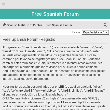
Free Spanish Forum
B
Spanish Institute of Puebla
Free Spanish Forum
u
Idioma:
s
Free Spanish Forum -Registro
c
Al ingresar en "Free Spanish Forum" (de aquí en adelante "nosotros", "nos",
a
"nuestro", "Free Spanish Forum", "https://www.sipuebla.com/forum"), usted
r
acuerda estar legalmente sometido a los siguientes términos. En caso
contrario por favor no se registre y/o use "Free Spanish Forum". Podemos
cambiar estos términos en cualquier momento e intentaríamos avisarle, sin
embargo sería prudente que los revisase por su cuenta periódicamente.
Seguir registrado a "Free Spanish Forum" después de esos cambios significa
que acuerda estar legalmente sometido a esos nuevos términos tal como
fueron actualizados y/o reformados.
Nuestros foros están desarrollados por phpBB (de aquí en adelante "ellos",
"sus", "software phpBB", "www.phpbb.com", "phpBB Limited", "phpBB Teams")
el cual es una solución de foros liberada bajo la “
GNU General Public License v2 en Ingles
” (de aquí en adelante "GPL") y
puede ser descargada de
www.phpbb.com
. El software phpBB solamente
facilita discusiones basadas en Internet y la GPL estrictamente los excluye de