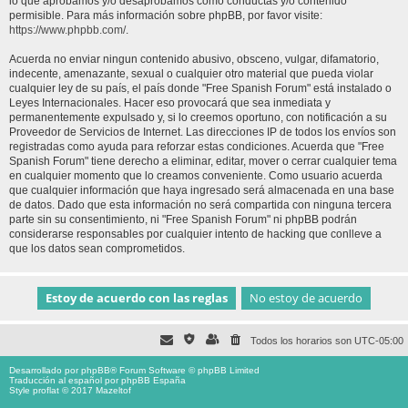
lo que aprobamos y/o desaprobamos como conductas y/o contenido
permisible. Para más información sobre phpBB, por favor visite:
https://www.phpbb.com/
.
Acuerda no enviar ningun contenido abusivo, obsceno, vulgar, difamatorio,
indecente, amenazante, sexual o cualquier otro material que pueda violar
cualquier ley de su país, el país donde "Free Spanish Forum" está instalado o
Leyes Internacionales. Hacer eso provocará que sea inmediata y
permanentemente expulsado y, si lo creemos oportuno, con notificación a su
Proveedor de Servicios de Internet. Las direcciones IP de todos los envíos son
registradas como ayuda para reforzar estas condiciones. Acuerda que "Free
Spanish Forum" tiene derecho a eliminar, editar, mover o cerrar cualquier tema
en cualquier momento que lo creamos conveniente. Como usuario acuerda
que cualquier información que haya ingresado será almacenada en una base
de datos. Dado que esta información no será compartida con ninguna tercera
parte sin su consentimiento, ni "Free Spanish Forum" ni phpBB podrán
considerarse responsables por cualquier intento de hacking que conlleve a
que los datos sean comprometidos.
Todos los horarios son
UTC-05:00
Desarrollado por
phpBB
® Forum Software © phpBB Limited
Traducción al español por
phpBB España
Style proflat © 2017
Mazeltof