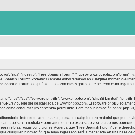
tros", "nos", "nuestro", "Free Spanish Forum", "https://www.sipuebla.com/forum"), 
"Free Spanish Forum". Podemos cambiar estos términos en cualquier momento e inten
Free Spanish Forum" después de esos cambios significa que acuerda estar legalme
nte "ellos", "sus", "software phpBB", "www.phpbb.com", "phpBB Limited", "phpBB Te
te "GPL") y puede ser descargada de
www.phpbb.com
. El software phpBB solamente
os como conductas y/o contenido permisible. Para más información sobre phpBB, p
ifamatorio, indecente, amenazante, sexual o cualquier otro material que pueda vio
ocará que sea inmediata y permanentemente expulsado y, si lo creemos oportuno, c
para reforzar estas condiciones. Acuerda que "Free Spanish Forum" tiene derecho a
ue cualquier información que haya ingresado será almacenada en una base de da