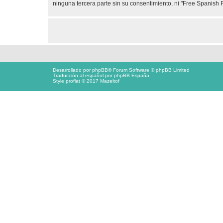
ninguna tercera parte sin su consentimiento, ni "Free Spanis
Desarrollado por
phpBB
® Forum Software © phpBB Limited
Traducción al español por
phpBB España
Style proflat © 2017
Mazeltof