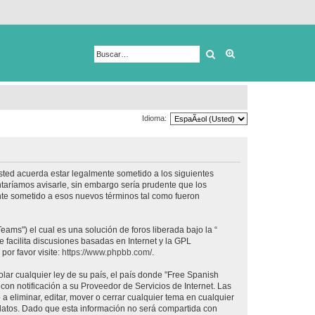
Buscar
Búsqueda avanza
Idioma:
usted acuerda estar legalmente sometido a los siguientes
taríamos avisarle, sin embargo sería prudente que los
nte sometido a esos nuevos términos tal como fueron
ams") el cual es una solución de foros liberada bajo la “
 facilita discusiones basadas en Internet y la GPL
or favor visite:
https://www.phpbb.com/
.
lar cualquier ley de su país, el país donde "Free Spanish
on notificación a su Proveedor de Servicios de Internet. Las
 eliminar, editar, mover o cerrar cualquier tema en cualquier
tos. Dado que esta información no será compartida con