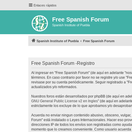
Enlaces rápidos
Free Spanish Forum
Spanish Institute of Puebla
Spanish Institute of Puebla
Free Spanish Forum
Free Spanish Forum -Registro
Al ingresar en "Free Spanish Forum" (de aquí en adelante "noso
términos. En caso contrario por favor no se registre y/o use 
revisase por su cuenta periódicamente. Seguir registrado a "
actualizados y/o reformados.
Nuestros foros están desarrollados por phpBB (de aquí en adela
GNU General Public License v2 en Ingles
” (de aquí en adelan
estrictamente los excluye de lo que aprobamos y/o desaprobam
Acuerda no enviar ningun contenido abusivo, obsceno, vulgar, d
Forum" está instalado o Leyes Internacionales. Hacer eso prov
direcciones IP de todos los envíos son registradas como ayuda 
momento que lo creamos conveniente. Como usuario acuerda q