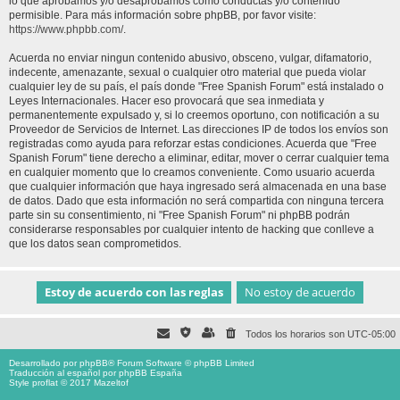
lo que aprobamos y/o desaprobamos como conductas y/o contenido
permisible. Para más información sobre phpBB, por favor visite:
https://www.phpbb.com/
.
Acuerda no enviar ningun contenido abusivo, obsceno, vulgar, difamatorio,
indecente, amenazante, sexual o cualquier otro material que pueda violar
cualquier ley de su país, el país donde "Free Spanish Forum" está instalado o
Leyes Internacionales. Hacer eso provocará que sea inmediata y
permanentemente expulsado y, si lo creemos oportuno, con notificación a su
Proveedor de Servicios de Internet. Las direcciones IP de todos los envíos son
registradas como ayuda para reforzar estas condiciones. Acuerda que "Free
Spanish Forum" tiene derecho a eliminar, editar, mover o cerrar cualquier tema
en cualquier momento que lo creamos conveniente. Como usuario acuerda
que cualquier información que haya ingresado será almacenada en una base
de datos. Dado que esta información no será compartida con ninguna tercera
parte sin su consentimiento, ni "Free Spanish Forum" ni phpBB podrán
considerarse responsables por cualquier intento de hacking que conlleve a
que los datos sean comprometidos.
Todos los horarios son
UTC-05:00
Desarrollado por
phpBB
® Forum Software © phpBB Limited
Traducción al español por
phpBB España
Style proflat © 2017
Mazeltof