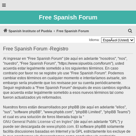
Free Spanish Forum
B
Spanish Institute of Puebla
Free Spanish Forum
u
Idioma:
s
Free Spanish Forum -Registro
c
Al ingresar en "Free Spanish Forum" (de aquí en adelante "nosotros", "nos",
a
"nuestro", "Free Spanish Forum", "https://www.sipuebla.com/forum"), usted
r
acuerda estar legalmente sometido a los siguientes términos. En caso
contrario por favor no se registre y/o use "Free Spanish Forum". Podemos
cambiar estos términos en cualquier momento e intentaríamos avisarle, sin
embargo sería prudente que los revisase por su cuenta periódicamente.
Seguir registrado a "Free Spanish Forum" después de esos cambios significa
que acuerda estar legalmente sometido a esos nuevos términos tal como
fueron actualizados y/o reformados.
Nuestros foros están desarrollados por phpBB (de aquí en adelante "ellos",
"sus", "software phpBB", "www.phpbb.com", "phpBB Limited", "phpBB Teams")
el cual es una solución de foros liberada bajo la “
GNU General Public License v2 en Ingles
” (de aquí en adelante "GPL") y
puede ser descargada de
www.phpbb.com
. El software phpBB solamente
facilita discusiones basadas en Internet y la GPL estrictamente los excluye de