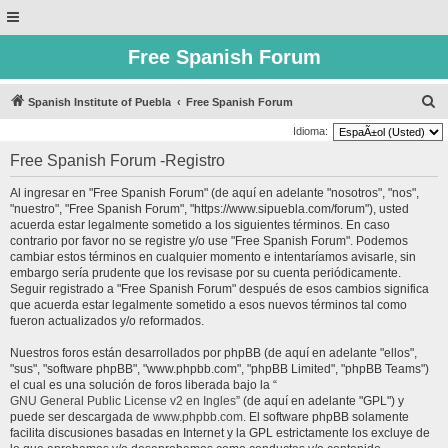
Free Spanish Forum
B
Spanish Institute of Puebla
Free Spanish Forum
u
Idioma:
s
Free Spanish Forum -Registro
c
Al ingresar en "Free Spanish Forum" (de aquí en adelante "nosotros", "nos",
a
"nuestro", "Free Spanish Forum", "https://www.sipuebla.com/forum"), usted
r
acuerda estar legalmente sometido a los siguientes términos. En caso
contrario por favor no se registre y/o use "Free Spanish Forum". Podemos
cambiar estos términos en cualquier momento e intentaríamos avisarle, sin
embargo sería prudente que los revisase por su cuenta periódicamente.
Seguir registrado a "Free Spanish Forum" después de esos cambios significa
que acuerda estar legalmente sometido a esos nuevos términos tal como
fueron actualizados y/o reformados.
Nuestros foros están desarrollados por phpBB (de aquí en adelante "ellos",
"sus", "software phpBB", "www.phpbb.com", "phpBB Limited", "phpBB Teams")
el cual es una solución de foros liberada bajo la “
GNU General Public License v2 en Ingles
” (de aquí en adelante "GPL") y
puede ser descargada de
www.phpbb.com
. El software phpBB solamente
facilita discusiones basadas en Internet y la GPL estrictamente los excluye de