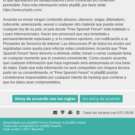
lo que aprobamos y/o desaprobamos como conductas y/o contenido
permisible. Para más información sobre phpBB, por favor visite:
https://www.phpbb.com/
.
Acuerda no enviar ningun contenido abusivo, obsceno, vulgar, difamatorio,
indecente, amenazante, sexual o cualquier otro material que pueda violar
cualquier ley de su país, el país donde "Free Spanish Forum" está instalado o
Leyes Internacionales. Hacer eso provocará que sea inmediata y
permanentemente expulsado y, si lo creemos oportuno, con notificación a su
Proveedor de Servicios de Internet. Las direcciones IP de todos los envíos son
registradas como ayuda para reforzar estas condiciones. Acuerda que "Free
Spanish Forum" tiene derecho a eliminar, editar, mover o cerrar cualquier tema
en cualquier momento que lo creamos conveniente. Como usuario acuerda
que cualquier información que haya ingresado será almacenada en una base
de datos. Dado que esta información no será compartida con ninguna tercera
parte sin su consentimiento, ni "Free Spanish Forum" ni phpBB podrán
considerarse responsables por cualquier intento de hacking que conlleve a
que los datos sean comprometidos.
Todos los horarios son
UTC-05:00
Desarrollado por
phpBB
® Forum Software © phpBB Limited
Traducción al español por
phpBB España
Style proflat © 2017
Mazeltof