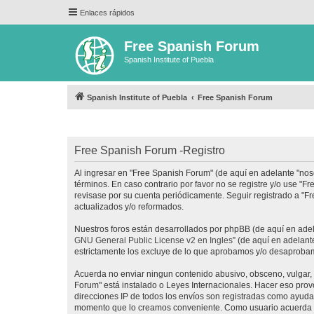
Enlaces rápidos
Free Spanish Forum
Spanish Institute of Puebla
Spanish Institute of Puebla
Free Spanish Forum
Free Spanish Forum -Registro
Al ingresar en "Free Spanish Forum" (de aquí en adelante "noso
términos. En caso contrario por favor no se registre y/o use 
revisase por su cuenta periódicamente. Seguir registrado a "
actualizados y/o reformados.
Nuestros foros están desarrollados por phpBB (de aquí en adela
GNU General Public License v2 en Ingles
” (de aquí en adelan
estrictamente los excluye de lo que aprobamos y/o desaprobam
Acuerda no enviar ningun contenido abusivo, obsceno, vulgar, d
Forum" está instalado o Leyes Internacionales. Hacer eso prov
direcciones IP de todos los envíos son registradas como ayuda 
momento que lo creamos conveniente. Como usuario acuerda q