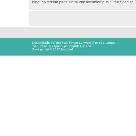
ninguna tercera parte sin su consentimiento, ni "Free Spanis
Desarrollado por
phpBB
® Forum Software © phpBB Limited
Traducción al español por
phpBB España
Style proflat © 2017
Mazeltof