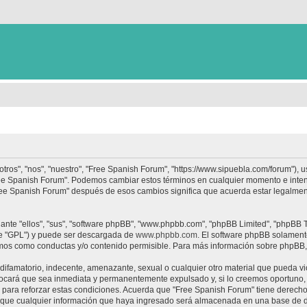
tros", "nos", "nuestro", "Free Spanish Forum", "https://www.sipuebla.com/forum"), 
"Free Spanish Forum". Podemos cambiar estos términos en cualquier momento e inten
Free Spanish Forum" después de esos cambios significa que acuerda estar legalme
nte "ellos", "sus", "software phpBB", "www.phpbb.com", "phpBB Limited", "phpBB Te
te "GPL") y puede ser descargada de
www.phpbb.com
. El software phpBB solamente
os como conductas y/o contenido permisible. Para más información sobre phpBB, p
ifamatorio, indecente, amenazante, sexual o cualquier otro material que pueda vio
ocará que sea inmediata y permanentemente expulsado y, si lo creemos oportuno, c
para reforzar estas condiciones. Acuerda que "Free Spanish Forum" tiene derecho a
ue cualquier información que haya ingresado será almacenada en una base de da