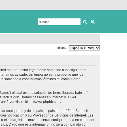
Buscar
Búsqueda avanza
Idioma:
usted acuerda estar legalmente sometido a los siguientes
taríamos avisarle, sin embargo sería prudente que los
nte sometido a esos nuevos términos tal como fueron
ams") el cual es una solución de foros liberada bajo la “
 facilita discusiones basadas en Internet y la GPL
or favor visite:
https://www.phpbb.com/
.
lar cualquier ley de su país, el país donde "Free Spanish
on notificación a su Proveedor de Servicios de Internet. Las
 eliminar, editar, mover o cerrar cualquier tema en cualquier
tos. Dado que esta información no será compartida con