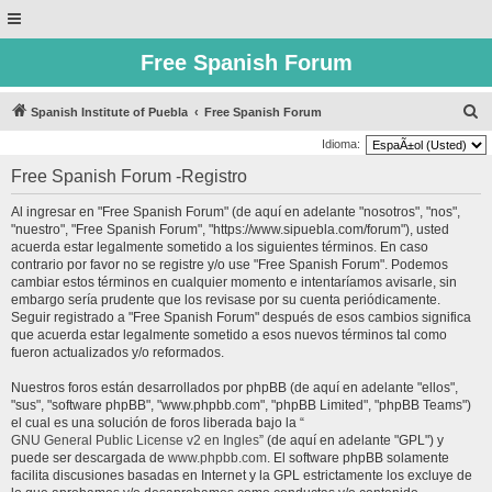
Free Spanish Forum
B
Spanish Institute of Puebla
Free Spanish Forum
u
Idioma:
s
Free Spanish Forum -Registro
c
Al ingresar en "Free Spanish Forum" (de aquí en adelante "nosotros", "nos",
a
"nuestro", "Free Spanish Forum", "https://www.sipuebla.com/forum"), usted
r
acuerda estar legalmente sometido a los siguientes términos. En caso
contrario por favor no se registre y/o use "Free Spanish Forum". Podemos
cambiar estos términos en cualquier momento e intentaríamos avisarle, sin
embargo sería prudente que los revisase por su cuenta periódicamente.
Seguir registrado a "Free Spanish Forum" después de esos cambios significa
que acuerda estar legalmente sometido a esos nuevos términos tal como
fueron actualizados y/o reformados.
Nuestros foros están desarrollados por phpBB (de aquí en adelante "ellos",
"sus", "software phpBB", "www.phpbb.com", "phpBB Limited", "phpBB Teams")
el cual es una solución de foros liberada bajo la “
GNU General Public License v2 en Ingles
” (de aquí en adelante "GPL") y
puede ser descargada de
www.phpbb.com
. El software phpBB solamente
facilita discusiones basadas en Internet y la GPL estrictamente los excluye de