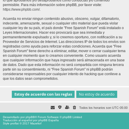
lo que aprobamos y/o desaprobamos como conductas y/o contenido
permisible. Para más información sobre phpBB, por favor visite:
https://www.phpbb.com/
.
Acuerda no enviar ningun contenido abusivo, obsceno, vulgar, difamatorio,
indecente, amenazante, sexual o cualquier otro material que pueda violar
cualquier ley de su país, el país donde "Free Spanish Forum" está instalado o
Leyes Internacionales. Hacer eso provocará que sea inmediata y
permanentemente expulsado y, si lo creemos oportuno, con notificación a su
Proveedor de Servicios de Internet. Las direcciones IP de todos los envíos son
registradas como ayuda para reforzar estas condiciones. Acuerda que "Free
Spanish Forum" tiene derecho a eliminar, editar, mover o cerrar cualquier tema
en cualquier momento que lo creamos conveniente. Como usuario acuerda
que cualquier información que haya ingresado será almacenada en una base
de datos. Dado que esta información no será compartida con ninguna tercera
parte sin su consentimiento, ni "Free Spanish Forum" ni phpBB podrán
considerarse responsables por cualquier intento de hacking que conlleve a
que los datos sean comprometidos.
Todos los horarios son
UTC-05:00
Desarrollado por
phpBB
® Forum Software © phpBB Limited
Traducción al español por
phpBB España
Style proflat © 2017
Mazeltof