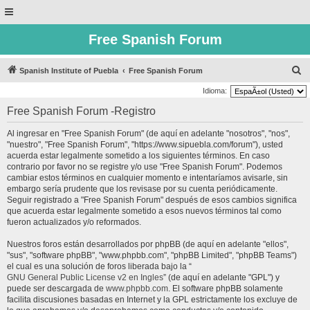
Free Spanish Forum
B
Spanish Institute of Puebla
Free Spanish Forum
u
Idioma:
s
Free Spanish Forum -Registro
c
Al ingresar en "Free Spanish Forum" (de aquí en adelante "nosotros", "nos",
a
"nuestro", "Free Spanish Forum", "https://www.sipuebla.com/forum"), usted
r
acuerda estar legalmente sometido a los siguientes términos. En caso
contrario por favor no se registre y/o use "Free Spanish Forum". Podemos
cambiar estos términos en cualquier momento e intentaríamos avisarle, sin
embargo sería prudente que los revisase por su cuenta periódicamente.
Seguir registrado a "Free Spanish Forum" después de esos cambios significa
que acuerda estar legalmente sometido a esos nuevos términos tal como
fueron actualizados y/o reformados.
Nuestros foros están desarrollados por phpBB (de aquí en adelante "ellos",
"sus", "software phpBB", "www.phpbb.com", "phpBB Limited", "phpBB Teams")
el cual es una solución de foros liberada bajo la “
GNU General Public License v2 en Ingles
” (de aquí en adelante "GPL") y
puede ser descargada de
www.phpbb.com
. El software phpBB solamente
facilita discusiones basadas en Internet y la GPL estrictamente los excluye de