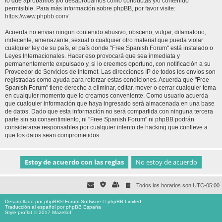
lo que aprobamos y/o desaprobamos como conductas y/o contenido
permisible. Para más información sobre phpBB, por favor visite:
https://www.phpbb.com/
.
Acuerda no enviar ningun contenido abusivo, obsceno, vulgar, difamatorio,
indecente, amenazante, sexual o cualquier otro material que pueda violar
cualquier ley de su país, el país donde "Free Spanish Forum" está instalado o
Leyes Internacionales. Hacer eso provocará que sea inmediata y
permanentemente expulsado y, si lo creemos oportuno, con notificación a su
Proveedor de Servicios de Internet. Las direcciones IP de todos los envíos son
registradas como ayuda para reforzar estas condiciones. Acuerda que "Free
Spanish Forum" tiene derecho a eliminar, editar, mover o cerrar cualquier tema
en cualquier momento que lo creamos conveniente. Como usuario acuerda
que cualquier información que haya ingresado será almacenada en una base
de datos. Dado que esta información no será compartida con ninguna tercera
parte sin su consentimiento, ni "Free Spanish Forum" ni phpBB podrán
considerarse responsables por cualquier intento de hacking que conlleve a
que los datos sean comprometidos.
Todos los horarios son
UTC-05:00
Desarrollado por
phpBB
® Forum Software © phpBB Limited
Traducción al español por
phpBB España
Style proflat © 2017
Mazeltof