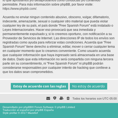
lo que aprobamos y/o desaprobamos como conductas y/o contenido
permisible. Para más información sobre phpBB, por favor visite:
https://www.phpbb.com/
.
Acuerda no enviar ningun contenido abusivo, obsceno, vulgar, difamatorio,
indecente, amenazante, sexual o cualquier otro material que pueda violar
cualquier ley de su país, el país donde "Free Spanish Forum" está instalado o
Leyes Internacionales. Hacer eso provocará que sea inmediata y
permanentemente expulsado y, si lo creemos oportuno, con notificación a su
Proveedor de Servicios de Internet. Las direcciones IP de todos los envíos son
registradas como ayuda para reforzar estas condiciones. Acuerda que "Free
Spanish Forum" tiene derecho a eliminar, editar, mover o cerrar cualquier tema
en cualquier momento que lo creamos conveniente. Como usuario acuerda
que cualquier información que haya ingresado será almacenada en una base
de datos. Dado que esta información no será compartida con ninguna tercera
parte sin su consentimiento, ni "Free Spanish Forum" ni phpBB podrán
considerarse responsables por cualquier intento de hacking que conlleve a
que los datos sean comprometidos.
Todos los horarios son
UTC-05:00
Desarrollado por
phpBB
® Forum Software © phpBB Limited
Traducción al español por
phpBB España
Style proflat © 2017
Mazeltof