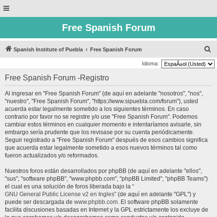
Free Spanish Forum
B
Spanish Institute of Puebla
Free Spanish Forum
u
Idioma:
s
Free Spanish Forum -Registro
c
Al ingresar en "Free Spanish Forum" (de aquí en adelante "nosotros", "nos",
a
"nuestro", "Free Spanish Forum", "https://www.sipuebla.com/forum"), usted
r
acuerda estar legalmente sometido a los siguientes términos. En caso
contrario por favor no se registre y/o use "Free Spanish Forum". Podemos
cambiar estos términos en cualquier momento e intentaríamos avisarle, sin
embargo sería prudente que los revisase por su cuenta periódicamente.
Seguir registrado a "Free Spanish Forum" después de esos cambios significa
que acuerda estar legalmente sometido a esos nuevos términos tal como
fueron actualizados y/o reformados.
Nuestros foros están desarrollados por phpBB (de aquí en adelante "ellos",
"sus", "software phpBB", "www.phpbb.com", "phpBB Limited", "phpBB Teams")
el cual es una solución de foros liberada bajo la “
GNU General Public License v2 en Ingles
” (de aquí en adelante "GPL") y
puede ser descargada de
www.phpbb.com
. El software phpBB solamente
facilita discusiones basadas en Internet y la GPL estrictamente los excluye de