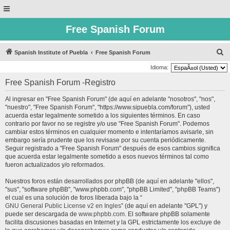
Free Spanish Forum
B
Spanish Institute of Puebla
Free Spanish Forum
u
Idioma:
s
Free Spanish Forum -Registro
c
Al ingresar en "Free Spanish Forum" (de aquí en adelante "nosotros", "nos",
a
"nuestro", "Free Spanish Forum", "https://www.sipuebla.com/forum"), usted
r
acuerda estar legalmente sometido a los siguientes términos. En caso
contrario por favor no se registre y/o use "Free Spanish Forum". Podemos
cambiar estos términos en cualquier momento e intentaríamos avisarle, sin
embargo sería prudente que los revisase por su cuenta periódicamente.
Seguir registrado a "Free Spanish Forum" después de esos cambios significa
que acuerda estar legalmente sometido a esos nuevos términos tal como
fueron actualizados y/o reformados.
Nuestros foros están desarrollados por phpBB (de aquí en adelante "ellos",
"sus", "software phpBB", "www.phpbb.com", "phpBB Limited", "phpBB Teams")
el cual es una solución de foros liberada bajo la “
GNU General Public License v2 en Ingles
” (de aquí en adelante "GPL") y
puede ser descargada de
www.phpbb.com
. El software phpBB solamente
facilita discusiones basadas en Internet y la GPL estrictamente los excluye de