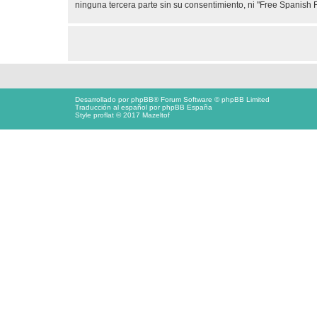
ninguna tercera parte sin su consentimiento, ni "Free Spanis
Desarrollado por
phpBB
® Forum Software © phpBB Limited
Traducción al español por
phpBB España
Style proflat © 2017
Mazeltof