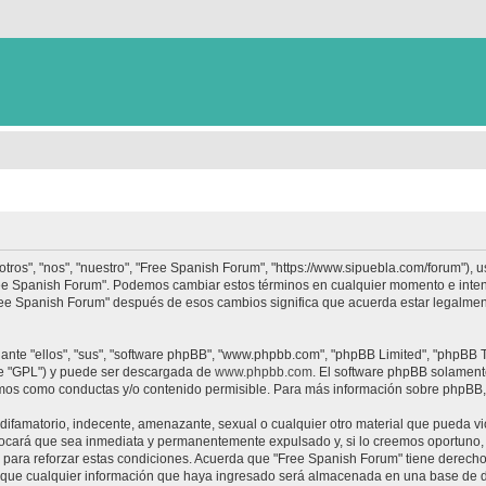
tros", "nos", "nuestro", "Free Spanish Forum", "https://www.sipuebla.com/forum"), 
"Free Spanish Forum". Podemos cambiar estos términos en cualquier momento e inten
Free Spanish Forum" después de esos cambios significa que acuerda estar legalme
nte "ellos", "sus", "software phpBB", "www.phpbb.com", "phpBB Limited", "phpBB Te
te "GPL") y puede ser descargada de
www.phpbb.com
. El software phpBB solamente
os como conductas y/o contenido permisible. Para más información sobre phpBB, p
ifamatorio, indecente, amenazante, sexual o cualquier otro material que pueda vio
ocará que sea inmediata y permanentemente expulsado y, si lo creemos oportuno, c
para reforzar estas condiciones. Acuerda que "Free Spanish Forum" tiene derecho a
ue cualquier información que haya ingresado será almacenada en una base de da