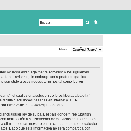
Buscar
Búsqueda avanza
Idioma:
usted acuerda estar legalmente sometido a los siguientes
taríamos avisarle, sin embargo sería prudente que los
nte sometido a esos nuevos términos tal como fueron
ams") el cual es una solución de foros liberada bajo la “
 facilita discusiones basadas en Internet y la GPL
or favor visite:
https://www.phpbb.com/
.
lar cualquier ley de su país, el país donde "Free Spanish
on notificación a su Proveedor de Servicios de Internet. Las
 eliminar, editar, mover o cerrar cualquier tema en cualquier
tos. Dado que esta información no será compartida con