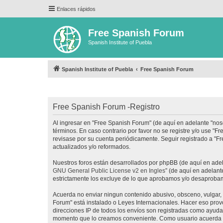
Enlaces rápidos
Free Spanish Forum
Spanish Institute of Puebla
Spanish Institute of Puebla
Free Spanish Forum
Free Spanish Forum -Registro
Al ingresar en "Free Spanish Forum" (de aquí en adelante "noso
términos. En caso contrario por favor no se registre y/o use 
revisase por su cuenta periódicamente. Seguir registrado a "
actualizados y/o reformados.
Nuestros foros están desarrollados por phpBB (de aquí en adela
GNU General Public License v2 en Ingles
” (de aquí en adelan
estrictamente los excluye de lo que aprobamos y/o desaprobam
Acuerda no enviar ningun contenido abusivo, obsceno, vulgar, d
Forum" está instalado o Leyes Internacionales. Hacer eso prov
direcciones IP de todos los envíos son registradas como ayuda 
momento que lo creamos conveniente. Como usuario acuerda q