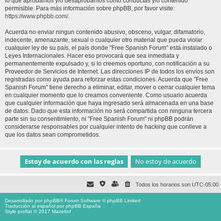
lo que aprobamos y/o desaprobamos como conductas y/o contenido
permisible. Para más información sobre phpBB, por favor visite:
https://www.phpbb.com/
.
Acuerda no enviar ningun contenido abusivo, obsceno, vulgar, difamatorio,
indecente, amenazante, sexual o cualquier otro material que pueda violar
cualquier ley de su país, el país donde "Free Spanish Forum" está instalado o
Leyes Internacionales. Hacer eso provocará que sea inmediata y
permanentemente expulsado y, si lo creemos oportuno, con notificación a su
Proveedor de Servicios de Internet. Las direcciones IP de todos los envíos son
registradas como ayuda para reforzar estas condiciones. Acuerda que "Free
Spanish Forum" tiene derecho a eliminar, editar, mover o cerrar cualquier tema
en cualquier momento que lo creamos conveniente. Como usuario acuerda
que cualquier información que haya ingresado será almacenada en una base
de datos. Dado que esta información no será compartida con ninguna tercera
parte sin su consentimiento, ni "Free Spanish Forum" ni phpBB podrán
considerarse responsables por cualquier intento de hacking que conlleve a
que los datos sean comprometidos.
Todos los horarios son
UTC-05:00
Desarrollado por
phpBB
® Forum Software © phpBB Limited
Traducción al español por
phpBB España
Style proflat © 2017
Mazeltof