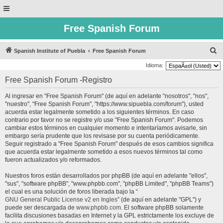
Free Spanish Forum
B
Spanish Institute of Puebla
Free Spanish Forum
u
Idioma:
s
Free Spanish Forum -Registro
c
Al ingresar en "Free Spanish Forum" (de aquí en adelante "nosotros", "nos",
a
"nuestro", "Free Spanish Forum", "https://www.sipuebla.com/forum"), usted
r
acuerda estar legalmente sometido a los siguientes términos. En caso
contrario por favor no se registre y/o use "Free Spanish Forum". Podemos
cambiar estos términos en cualquier momento e intentaríamos avisarle, sin
embargo sería prudente que los revisase por su cuenta periódicamente.
Seguir registrado a "Free Spanish Forum" después de esos cambios significa
que acuerda estar legalmente sometido a esos nuevos términos tal como
fueron actualizados y/o reformados.
Nuestros foros están desarrollados por phpBB (de aquí en adelante "ellos",
"sus", "software phpBB", "www.phpbb.com", "phpBB Limited", "phpBB Teams")
el cual es una solución de foros liberada bajo la “
GNU General Public License v2 en Ingles
” (de aquí en adelante "GPL") y
puede ser descargada de
www.phpbb.com
. El software phpBB solamente
facilita discusiones basadas en Internet y la GPL estrictamente los excluye de