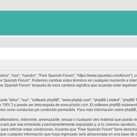
tros", "nos", "nuestro", "Free Spanish Forum", "https://www.sipuebla.com/forum"), 
"Free Spanish Forum". Podemos cambiar estos términos en cualquier momento e inten
Free Spanish Forum" después de esos cambios significa que acuerda estar legalme
nte "ellos", "sus", "software phpBB", "www.phpbb.com", "phpBB Limited", "phpBB Te
te "GPL") y puede ser descargada de
www.phpbb.com
. El software phpBB solamente
os como conductas y/o contenido permisible. Para más información sobre phpBB, p
ifamatorio, indecente, amenazante, sexual o cualquier otro material que pueda vio
ocará que sea inmediata y permanentemente expulsado y, si lo creemos oportuno, c
para reforzar estas condiciones. Acuerda que "Free Spanish Forum" tiene derecho a
ue cualquier información que haya ingresado será almacenada en una base de da