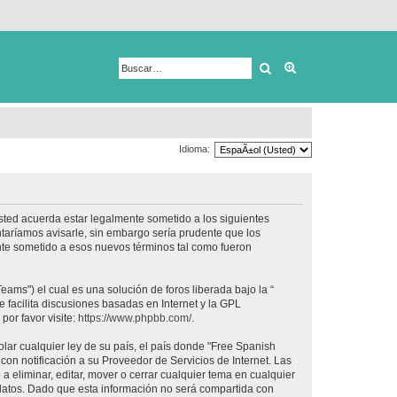
Buscar
Búsqueda avanza
Idioma:
usted acuerda estar legalmente sometido a los siguientes
taríamos avisarle, sin embargo sería prudente que los
nte sometido a esos nuevos términos tal como fueron
ams") el cual es una solución de foros liberada bajo la “
 facilita discusiones basadas en Internet y la GPL
or favor visite:
https://www.phpbb.com/
.
lar cualquier ley de su país, el país donde "Free Spanish
on notificación a su Proveedor de Servicios de Internet. Las
 eliminar, editar, mover o cerrar cualquier tema en cualquier
tos. Dado que esta información no será compartida con