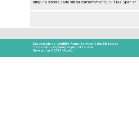
ninguna tercera parte sin su consentimiento, ni "Free Spanis
Desarrollado por
phpBB
® Forum Software © phpBB Limited
Traducción al español por
phpBB España
Style proflat © 2017
Mazeltof