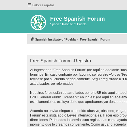
Enlaces rápidos
Free Spanish Forum
Spanish Institute of Puebla
Spanish Institute of Puebla
Free Spanish Forum
Free Spanish Forum -Registro
Al ingresar en "Free Spanish Forum" (de aquí en adelante "noso
términos. En caso contrario por favor no se registre y/o use 
revisase por su cuenta periódicamente. Seguir registrado a "
actualizados y/o reformados.
Nuestros foros están desarrollados por phpBB (de aquí en adela
GNU General Public License v2 en Ingles
” (de aquí en adelan
estrictamente los excluye de lo que aprobamos y/o desaprobam
Acuerda no enviar ningun contenido abusivo, obsceno, vulgar, d
Forum" está instalado o Leyes Internacionales. Hacer eso prov
direcciones IP de todos los envíos son registradas como ayuda 
momento que lo creamos conveniente. Como usuario acuerda q