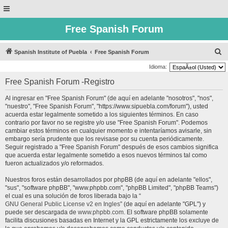
Free Spanish Forum
B
Spanish Institute of Puebla
Free Spanish Forum
u
Idioma:
s
Free Spanish Forum -Registro
c
Al ingresar en "Free Spanish Forum" (de aquí en adelante "nosotros", "nos",
a
"nuestro", "Free Spanish Forum", "https://www.sipuebla.com/forum"), usted
r
acuerda estar legalmente sometido a los siguientes términos. En caso
contrario por favor no se registre y/o use "Free Spanish Forum". Podemos
cambiar estos términos en cualquier momento e intentaríamos avisarle, sin
embargo sería prudente que los revisase por su cuenta periódicamente.
Seguir registrado a "Free Spanish Forum" después de esos cambios significa
que acuerda estar legalmente sometido a esos nuevos términos tal como
fueron actualizados y/o reformados.
Nuestros foros están desarrollados por phpBB (de aquí en adelante "ellos",
"sus", "software phpBB", "www.phpbb.com", "phpBB Limited", "phpBB Teams")
el cual es una solución de foros liberada bajo la “
GNU General Public License v2 en Ingles
” (de aquí en adelante "GPL") y
puede ser descargada de
www.phpbb.com
. El software phpBB solamente
facilita discusiones basadas en Internet y la GPL estrictamente los excluye de