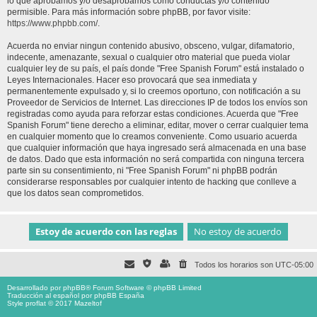
lo que aprobamos y/o desaprobamos como conductas y/o contenido
permisible. Para más información sobre phpBB, por favor visite:
https://www.phpbb.com/
.
Acuerda no enviar ningun contenido abusivo, obsceno, vulgar, difamatorio,
indecente, amenazante, sexual o cualquier otro material que pueda violar
cualquier ley de su país, el país donde "Free Spanish Forum" está instalado o
Leyes Internacionales. Hacer eso provocará que sea inmediata y
permanentemente expulsado y, si lo creemos oportuno, con notificación a su
Proveedor de Servicios de Internet. Las direcciones IP de todos los envíos son
registradas como ayuda para reforzar estas condiciones. Acuerda que "Free
Spanish Forum" tiene derecho a eliminar, editar, mover o cerrar cualquier tema
en cualquier momento que lo creamos conveniente. Como usuario acuerda
que cualquier información que haya ingresado será almacenada en una base
de datos. Dado que esta información no será compartida con ninguna tercera
parte sin su consentimiento, ni "Free Spanish Forum" ni phpBB podrán
considerarse responsables por cualquier intento de hacking que conlleve a
que los datos sean comprometidos.
Todos los horarios son
UTC-05:00
Desarrollado por
phpBB
® Forum Software © phpBB Limited
Traducción al español por
phpBB España
Style proflat © 2017
Mazeltof