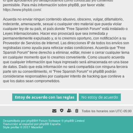
lo que aprobamos y/o desaprobamos como conductas y/o contenido
permisible. Para más información sobre phpBB, por favor visite:
https://www.phpbb.com/
.
Acuerda no enviar ningun contenido abusivo, obsceno, vulgar, difamatorio,
indecente, amenazante, sexual o cualquier otro material que pueda violar
cualquier ley de su país, el país donde "Free Spanish Forum" está instalado o
Leyes Internacionales. Hacer eso provocará que sea inmediata y
permanentemente expulsado y, si lo creemos oportuno, con notificación a su
Proveedor de Servicios de Internet. Las direcciones IP de todos los envíos son
registradas como ayuda para reforzar estas condiciones. Acuerda que "Free
Spanish Forum" tiene derecho a eliminar, editar, mover o cerrar cualquier tema
en cualquier momento que lo creamos conveniente. Como usuario acuerda
que cualquier información que haya ingresado será almacenada en una base
de datos. Dado que esta información no será compartida con ninguna tercera
parte sin su consentimiento, ni "Free Spanish Forum" ni phpBB podrán
considerarse responsables por cualquier intento de hacking que conlleve a
que los datos sean comprometidos.
Todos los horarios son
UTC-05:00
Desarrollado por
phpBB
® Forum Software © phpBB Limited
Traducción al español por
phpBB España
Style proflat © 2017
Mazeltof