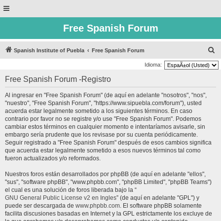
Free Spanish Forum
B
Spanish Institute of Puebla
Free Spanish Forum
u
Idioma:
s
Free Spanish Forum -Registro
c
Al ingresar en "Free Spanish Forum" (de aquí en adelante "nosotros", "nos",
a
"nuestro", "Free Spanish Forum", "https://www.sipuebla.com/forum"), usted
r
acuerda estar legalmente sometido a los siguientes términos. En caso
contrario por favor no se registre y/o use "Free Spanish Forum". Podemos
cambiar estos términos en cualquier momento e intentaríamos avisarle, sin
embargo sería prudente que los revisase por su cuenta periódicamente.
Seguir registrado a "Free Spanish Forum" después de esos cambios significa
que acuerda estar legalmente sometido a esos nuevos términos tal como
fueron actualizados y/o reformados.
Nuestros foros están desarrollados por phpBB (de aquí en adelante "ellos",
"sus", "software phpBB", "www.phpbb.com", "phpBB Limited", "phpBB Teams")
el cual es una solución de foros liberada bajo la “
GNU General Public License v2 en Ingles
” (de aquí en adelante "GPL") y
puede ser descargada de
www.phpbb.com
. El software phpBB solamente
facilita discusiones basadas en Internet y la GPL estrictamente los excluye de