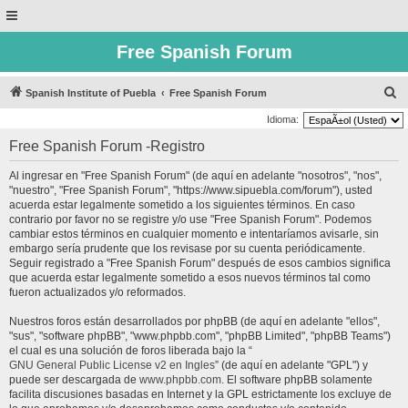
Free Spanish Forum
B
Spanish Institute of Puebla
Free Spanish Forum
u
Idioma:
s
Free Spanish Forum -Registro
c
Al ingresar en "Free Spanish Forum" (de aquí en adelante "nosotros", "nos",
a
"nuestro", "Free Spanish Forum", "https://www.sipuebla.com/forum"), usted
r
acuerda estar legalmente sometido a los siguientes términos. En caso
contrario por favor no se registre y/o use "Free Spanish Forum". Podemos
cambiar estos términos en cualquier momento e intentaríamos avisarle, sin
embargo sería prudente que los revisase por su cuenta periódicamente.
Seguir registrado a "Free Spanish Forum" después de esos cambios significa
que acuerda estar legalmente sometido a esos nuevos términos tal como
fueron actualizados y/o reformados.
Nuestros foros están desarrollados por phpBB (de aquí en adelante "ellos",
"sus", "software phpBB", "www.phpbb.com", "phpBB Limited", "phpBB Teams")
el cual es una solución de foros liberada bajo la “
GNU General Public License v2 en Ingles
” (de aquí en adelante "GPL") y
puede ser descargada de
www.phpbb.com
. El software phpBB solamente
facilita discusiones basadas en Internet y la GPL estrictamente los excluye de