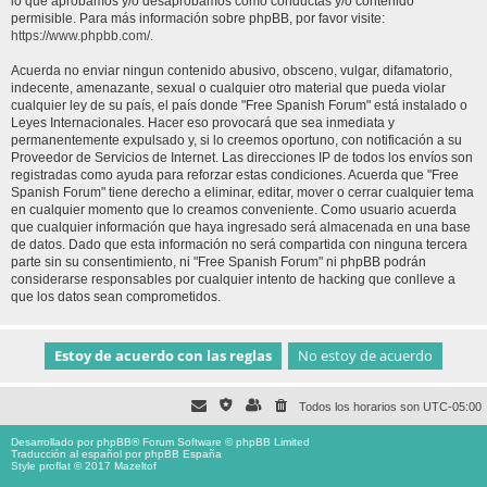
lo que aprobamos y/o desaprobamos como conductas y/o contenido
permisible. Para más información sobre phpBB, por favor visite:
https://www.phpbb.com/
.
Acuerda no enviar ningun contenido abusivo, obsceno, vulgar, difamatorio,
indecente, amenazante, sexual o cualquier otro material que pueda violar
cualquier ley de su país, el país donde "Free Spanish Forum" está instalado o
Leyes Internacionales. Hacer eso provocará que sea inmediata y
permanentemente expulsado y, si lo creemos oportuno, con notificación a su
Proveedor de Servicios de Internet. Las direcciones IP de todos los envíos son
registradas como ayuda para reforzar estas condiciones. Acuerda que "Free
Spanish Forum" tiene derecho a eliminar, editar, mover o cerrar cualquier tema
en cualquier momento que lo creamos conveniente. Como usuario acuerda
que cualquier información que haya ingresado será almacenada en una base
de datos. Dado que esta información no será compartida con ninguna tercera
parte sin su consentimiento, ni "Free Spanish Forum" ni phpBB podrán
considerarse responsables por cualquier intento de hacking que conlleve a
que los datos sean comprometidos.
Todos los horarios son
UTC-05:00
Desarrollado por
phpBB
® Forum Software © phpBB Limited
Traducción al español por
phpBB España
Style proflat © 2017
Mazeltof