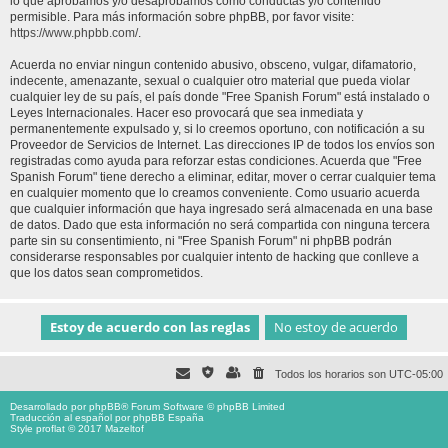
lo que aprobamos y/o desaprobamos como conductas y/o contenido
permisible. Para más información sobre phpBB, por favor visite:
https://www.phpbb.com/
.
Acuerda no enviar ningun contenido abusivo, obsceno, vulgar, difamatorio,
indecente, amenazante, sexual o cualquier otro material que pueda violar
cualquier ley de su país, el país donde "Free Spanish Forum" está instalado o
Leyes Internacionales. Hacer eso provocará que sea inmediata y
permanentemente expulsado y, si lo creemos oportuno, con notificación a su
Proveedor de Servicios de Internet. Las direcciones IP de todos los envíos son
registradas como ayuda para reforzar estas condiciones. Acuerda que "Free
Spanish Forum" tiene derecho a eliminar, editar, mover o cerrar cualquier tema
en cualquier momento que lo creamos conveniente. Como usuario acuerda
que cualquier información que haya ingresado será almacenada en una base
de datos. Dado que esta información no será compartida con ninguna tercera
parte sin su consentimiento, ni "Free Spanish Forum" ni phpBB podrán
considerarse responsables por cualquier intento de hacking que conlleve a
que los datos sean comprometidos.
Todos los horarios son
UTC-05:00
Desarrollado por
phpBB
® Forum Software © phpBB Limited
Traducción al español por
phpBB España
Style proflat © 2017
Mazeltof