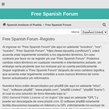
Free Spanish Forum
B
Spanish Institute of Puebla
Free Spanish Forum
u
Idioma:
s
Free Spanish Forum -Registro
c
Al ingresar en "Free Spanish Forum" (de aquí en adelante "nosotros", "nos",
a
"nuestro", "Free Spanish Forum", "https://www.sipuebla.com/forum"), usted
r
acuerda estar legalmente sometido a los siguientes términos. En caso
contrario por favor no se registre y/o use "Free Spanish Forum". Podemos
cambiar estos términos en cualquier momento e intentaríamos avisarle, sin
embargo sería prudente que los revisase por su cuenta periódicamente.
Seguir registrado a "Free Spanish Forum" después de esos cambios significa
que acuerda estar legalmente sometido a esos nuevos términos tal como
fueron actualizados y/o reformados.
Nuestros foros están desarrollados por phpBB (de aquí en adelante "ellos",
"sus", "software phpBB", "www.phpbb.com", "phpBB Limited", "phpBB Teams")
el cual es una solución de foros liberada bajo la “
GNU General Public License v2 en Ingles
” (de aquí en adelante "GPL") y
puede ser descargada de
www.phpbb.com
. El software phpBB solamente
facilita discusiones basadas en Internet y la GPL estrictamente los excluye de