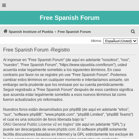
Free Spanish Forum
B
Spanish Institute of Puebla
Free Spanish Forum
u
Idioma:
s
Free Spanish Forum -Registro
c
Al ingresar en "Free Spanish Forum" (de aquí en adelante "nosotros", "nos",
a
"nuestro", "Free Spanish Forum", "https://www.sipuebla.com/forum"), usted
r
acuerda estar legalmente sometido a los siguientes términos. En caso
contrario por favor no se registre y/o use "Free Spanish Forum". Podemos
cambiar estos términos en cualquier momento e intentaríamos avisarle, sin
embargo sería prudente que los revisase por su cuenta periódicamente.
Seguir registrado a "Free Spanish Forum" después de esos cambios significa
que acuerda estar legalmente sometido a esos nuevos términos tal como
fueron actualizados y/o reformados.
Nuestros foros están desarrollados por phpBB (de aquí en adelante "ellos",
"sus", "software phpBB", "www.phpbb.com", "phpBB Limited", "phpBB Teams")
el cual es una solución de foros liberada bajo la “
GNU General Public License v2 en Ingles
” (de aquí en adelante "GPL") y
puede ser descargada de
www.phpbb.com
. El software phpBB solamente
facilita discusiones basadas en Internet y la GPL estrictamente los excluye de