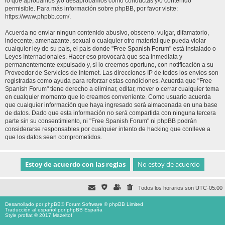
lo que aprobamos y/o desaprobamos como conductas y/o contenido
permisible. Para más información sobre phpBB, por favor visite:
https://www.phpbb.com/
.
Acuerda no enviar ningun contenido abusivo, obsceno, vulgar, difamatorio,
indecente, amenazante, sexual o cualquier otro material que pueda violar
cualquier ley de su país, el país donde "Free Spanish Forum" está instalado o
Leyes Internacionales. Hacer eso provocará que sea inmediata y
permanentemente expulsado y, si lo creemos oportuno, con notificación a su
Proveedor de Servicios de Internet. Las direcciones IP de todos los envíos son
registradas como ayuda para reforzar estas condiciones. Acuerda que "Free
Spanish Forum" tiene derecho a eliminar, editar, mover o cerrar cualquier tema
en cualquier momento que lo creamos conveniente. Como usuario acuerda
que cualquier información que haya ingresado será almacenada en una base
de datos. Dado que esta información no será compartida con ninguna tercera
parte sin su consentimiento, ni "Free Spanish Forum" ni phpBB podrán
considerarse responsables por cualquier intento de hacking que conlleve a
que los datos sean comprometidos.
Todos los horarios son
UTC-05:00
Desarrollado por
phpBB
® Forum Software © phpBB Limited
Traducción al español por
phpBB España
Style proflat © 2017
Mazeltof