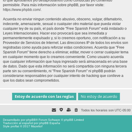
lo que aprobamos y/o desaprobamos como conductas y/o contenido
permisible. Para más información sobre phpBB, por favor visite:
https://www.phpbb.com/
.
Acuerda no enviar ningun contenido abusivo, obsceno, vulgar, difamatorio,
indecente, amenazante, sexual o cualquier otro material que pueda violar
cualquier ley de su país, el país donde "Free Spanish Forum" está instalado o
Leyes Internacionales. Hacer eso provocará que sea inmediata y
permanentemente expulsado y, si lo creemos oportuno, con notificación a su
Proveedor de Servicios de Internet. Las direcciones IP de todos los envíos son
registradas como ayuda para reforzar estas condiciones. Acuerda que "Free
Spanish Forum" tiene derecho a eliminar, editar, mover o cerrar cualquier tema
en cualquier momento que lo creamos conveniente. Como usuario acuerda
que cualquier información que haya ingresado será almacenada en una base
de datos. Dado que esta información no será compartida con ninguna tercera
parte sin su consentimiento, ni "Free Spanish Forum" ni phpBB podrán
considerarse responsables por cualquier intento de hacking que conlleve a
que los datos sean comprometidos.
Todos los horarios son
UTC-05:00
Desarrollado por
phpBB
® Forum Software © phpBB Limited
Traducción al español por
phpBB España
Style proflat © 2017
Mazeltof