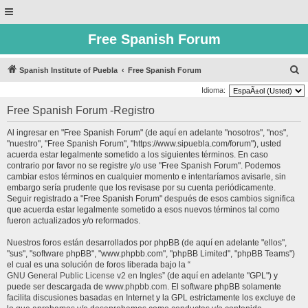
Free Spanish Forum
B
Spanish Institute of Puebla
Free Spanish Forum
u
Idioma:
s
Free Spanish Forum -Registro
c
Al ingresar en "Free Spanish Forum" (de aquí en adelante "nosotros", "nos",
a
"nuestro", "Free Spanish Forum", "https://www.sipuebla.com/forum"), usted
r
acuerda estar legalmente sometido a los siguientes términos. En caso
contrario por favor no se registre y/o use "Free Spanish Forum". Podemos
cambiar estos términos en cualquier momento e intentaríamos avisarle, sin
embargo sería prudente que los revisase por su cuenta periódicamente.
Seguir registrado a "Free Spanish Forum" después de esos cambios significa
que acuerda estar legalmente sometido a esos nuevos términos tal como
fueron actualizados y/o reformados.
Nuestros foros están desarrollados por phpBB (de aquí en adelante "ellos",
"sus", "software phpBB", "www.phpbb.com", "phpBB Limited", "phpBB Teams")
el cual es una solución de foros liberada bajo la “
GNU General Public License v2 en Ingles
” (de aquí en adelante "GPL") y
puede ser descargada de
www.phpbb.com
. El software phpBB solamente
facilita discusiones basadas en Internet y la GPL estrictamente los excluye de