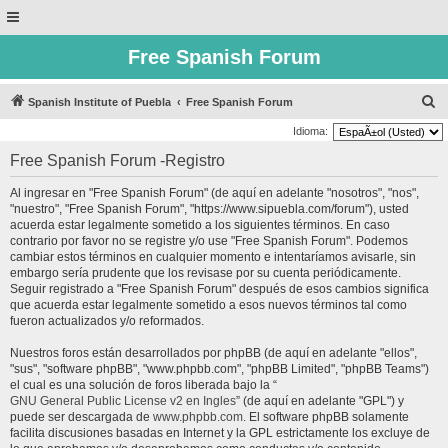
Free Spanish Forum
B
Spanish Institute of Puebla
Free Spanish Forum
u
Idioma:
s
Free Spanish Forum -Registro
c
Al ingresar en "Free Spanish Forum" (de aquí en adelante "nosotros", "nos",
a
"nuestro", "Free Spanish Forum", "https://www.sipuebla.com/forum"), usted
r
acuerda estar legalmente sometido a los siguientes términos. En caso
contrario por favor no se registre y/o use "Free Spanish Forum". Podemos
cambiar estos términos en cualquier momento e intentaríamos avisarle, sin
embargo sería prudente que los revisase por su cuenta periódicamente.
Seguir registrado a "Free Spanish Forum" después de esos cambios significa
que acuerda estar legalmente sometido a esos nuevos términos tal como
fueron actualizados y/o reformados.
Nuestros foros están desarrollados por phpBB (de aquí en adelante "ellos",
"sus", "software phpBB", "www.phpbb.com", "phpBB Limited", "phpBB Teams")
el cual es una solución de foros liberada bajo la “
GNU General Public License v2 en Ingles
” (de aquí en adelante "GPL") y
puede ser descargada de
www.phpbb.com
. El software phpBB solamente
facilita discusiones basadas en Internet y la GPL estrictamente los excluye de