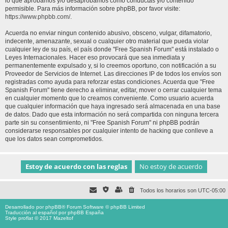
lo que aprobamos y/o desaprobamos como conductas y/o contenido
permisible. Para más información sobre phpBB, por favor visite:
https://www.phpbb.com/
.
Acuerda no enviar ningun contenido abusivo, obsceno, vulgar, difamatorio,
indecente, amenazante, sexual o cualquier otro material que pueda violar
cualquier ley de su país, el país donde "Free Spanish Forum" está instalado o
Leyes Internacionales. Hacer eso provocará que sea inmediata y
permanentemente expulsado y, si lo creemos oportuno, con notificación a su
Proveedor de Servicios de Internet. Las direcciones IP de todos los envíos son
registradas como ayuda para reforzar estas condiciones. Acuerda que "Free
Spanish Forum" tiene derecho a eliminar, editar, mover o cerrar cualquier tema
en cualquier momento que lo creamos conveniente. Como usuario acuerda
que cualquier información que haya ingresado será almacenada en una base
de datos. Dado que esta información no será compartida con ninguna tercera
parte sin su consentimiento, ni "Free Spanish Forum" ni phpBB podrán
considerarse responsables por cualquier intento de hacking que conlleve a
que los datos sean comprometidos.
Todos los horarios son
UTC-05:00
Desarrollado por
phpBB
® Forum Software © phpBB Limited
Traducción al español por
phpBB España
Style proflat © 2017
Mazeltof