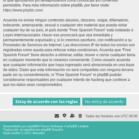
lo que aprobamos y/o desaprobamos como conductas y/o contenido
permisible. Para más información sobre phpBB, por favor visite:
https://www.phpbb.com/
.
Acuerda no enviar ningun contenido abusivo, obsceno, vulgar, difamatorio,
indecente, amenazante, sexual o cualquier otro material que pueda violar
cualquier ley de su país, el país donde "Free Spanish Forum" está instalado o
Leyes Internacionales. Hacer eso provocará que sea inmediata y
permanentemente expulsado y, si lo creemos oportuno, con notificación a su
Proveedor de Servicios de Internet. Las direcciones IP de todos los envíos son
registradas como ayuda para reforzar estas condiciones. Acuerda que "Free
Spanish Forum" tiene derecho a eliminar, editar, mover o cerrar cualquier tema
en cualquier momento que lo creamos conveniente. Como usuario acuerda
que cualquier información que haya ingresado será almacenada en una base
de datos. Dado que esta información no será compartida con ninguna tercera
parte sin su consentimiento, ni "Free Spanish Forum" ni phpBB podrán
considerarse responsables por cualquier intento de hacking que conlleve a
que los datos sean comprometidos.
Todos los horarios son
UTC-05:00
Desarrollado por
phpBB
® Forum Software © phpBB Limited
Traducción al español por
phpBB España
Style proflat © 2017
Mazeltof