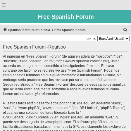
Free Spanish Forum
B
Spanish Institute of Puebla
Free Spanish Forum
u
Idioma:
s
Free Spanish Forum -Registro
c
Al ingresar en "Free Spanish Forum" (de aquí en adelante "nosotros", "nos",
a
"nuestro", "Free Spanish Forum", "https://www.sipuebla.com/forum"), usted
r
acuerda estar legalmente sometido a los siguientes términos. En caso
contrario por favor no se registre y/o use "Free Spanish Forum". Podemos
cambiar estos términos en cualquier momento e intentaríamos avisarle, sin
embargo sería prudente que los revisase por su cuenta periódicamente.
Seguir registrado a "Free Spanish Forum" después de esos cambios significa
que acuerda estar legalmente sometido a esos nuevos términos tal como
fueron actualizados y/o reformados.
Nuestros foros están desarrollados por phpBB (de aquí en adelante "ellos",
"sus", "software phpBB", "www.phpbb.com", "phpBB Limited", "phpBB Teams")
el cual es una solución de foros liberada bajo la “
GNU General Public License v2 en Ingles
” (de aquí en adelante "GPL") y
puede ser descargada de
www.phpbb.com
. El software phpBB solamente
facilita discusiones basadas en Internet y la GPL estrictamente los excluye de