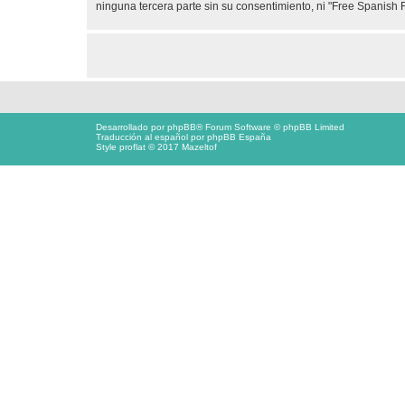
ninguna tercera parte sin su consentimiento, ni "Free Spanis
Desarrollado por
phpBB
® Forum Software © phpBB Limited
Traducción al español por
phpBB España
Style proflat © 2017
Mazeltof