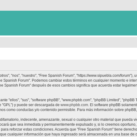
tros", "nos", "nuestro", "Free Spanish Forum", "https://www.sipuebla.com/forum"), 
"Free Spanish Forum". Podemos cambiar estos términos en cualquier momento e inten
Free Spanish Forum" después de esos cambios significa que acuerda estar legalme
nte "ellos", "sus", "software phpBB", "www.phpbb.com", "phpBB Limited", "phpBB Te
te "GPL") y puede ser descargada de
www.phpbb.com
. El software phpBB solamente
os como conductas y/o contenido permisible. Para más información sobre phpBB, p
ifamatorio, indecente, amenazante, sexual o cualquier otro material que pueda vio
ocará que sea inmediata y permanentemente expulsado y, si lo creemos oportuno, c
para reforzar estas condiciones. Acuerda que "Free Spanish Forum" tiene derecho a
ue cualquier información que haya ingresado será almacenada en una base de da