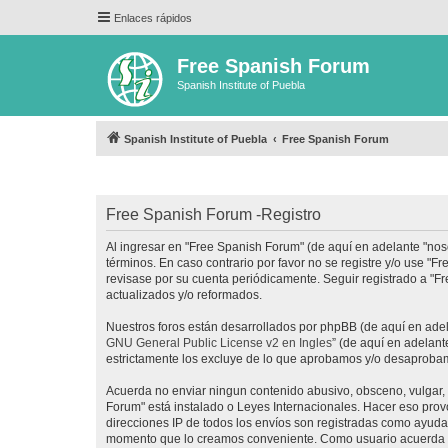
Enlaces rápidos
Free Spanish Forum
Spanish Institute of Puebla
Spanish Institute of Puebla
Free Spanish Forum
Free Spanish Forum -Registro
Al ingresar en "Free Spanish Forum" (de aquí en adelante "noso
términos. En caso contrario por favor no se registre y/o use 
revisase por su cuenta periódicamente. Seguir registrado a "
actualizados y/o reformados.
Nuestros foros están desarrollados por phpBB (de aquí en adela
GNU General Public License v2 en Ingles
” (de aquí en adelan
estrictamente los excluye de lo que aprobamos y/o desaprobam
Acuerda no enviar ningun contenido abusivo, obsceno, vulgar, d
Forum" está instalado o Leyes Internacionales. Hacer eso prov
direcciones IP de todos los envíos son registradas como ayuda 
momento que lo creamos conveniente. Como usuario acuerda q