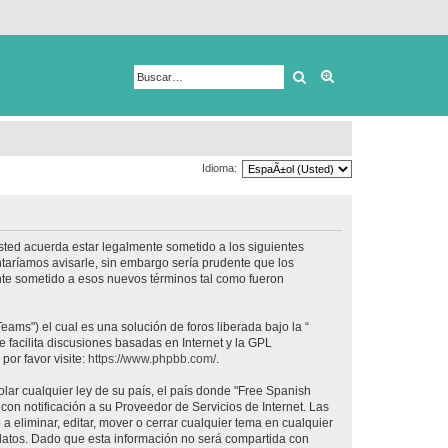
Buscar
Búsqueda avanza
Idioma:
usted acuerda estar legalmente sometido a los siguientes
taríamos avisarle, sin embargo sería prudente que los
nte sometido a esos nuevos términos tal como fueron
ams") el cual es una solución de foros liberada bajo la “
 facilita discusiones basadas en Internet y la GPL
or favor visite:
https://www.phpbb.com/
.
lar cualquier ley de su país, el país donde "Free Spanish
on notificación a su Proveedor de Servicios de Internet. Las
 eliminar, editar, mover o cerrar cualquier tema en cualquier
tos. Dado que esta información no será compartida con