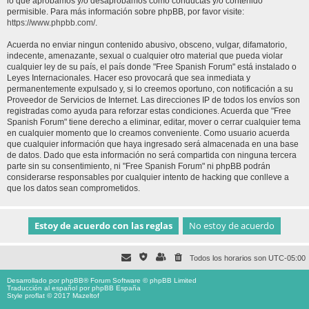
lo que aprobamos y/o desaprobamos como conductas y/o contenido
permisible. Para más información sobre phpBB, por favor visite:
https://www.phpbb.com/
.
Acuerda no enviar ningun contenido abusivo, obsceno, vulgar, difamatorio,
indecente, amenazante, sexual o cualquier otro material que pueda violar
cualquier ley de su país, el país donde "Free Spanish Forum" está instalado o
Leyes Internacionales. Hacer eso provocará que sea inmediata y
permanentemente expulsado y, si lo creemos oportuno, con notificación a su
Proveedor de Servicios de Internet. Las direcciones IP de todos los envíos son
registradas como ayuda para reforzar estas condiciones. Acuerda que "Free
Spanish Forum" tiene derecho a eliminar, editar, mover o cerrar cualquier tema
en cualquier momento que lo creamos conveniente. Como usuario acuerda
que cualquier información que haya ingresado será almacenada en una base
de datos. Dado que esta información no será compartida con ninguna tercera
parte sin su consentimiento, ni "Free Spanish Forum" ni phpBB podrán
considerarse responsables por cualquier intento de hacking que conlleve a
que los datos sean comprometidos.
Todos los horarios son
UTC-05:00
Desarrollado por
phpBB
® Forum Software © phpBB Limited
Traducción al español por
phpBB España
Style proflat © 2017
Mazeltof