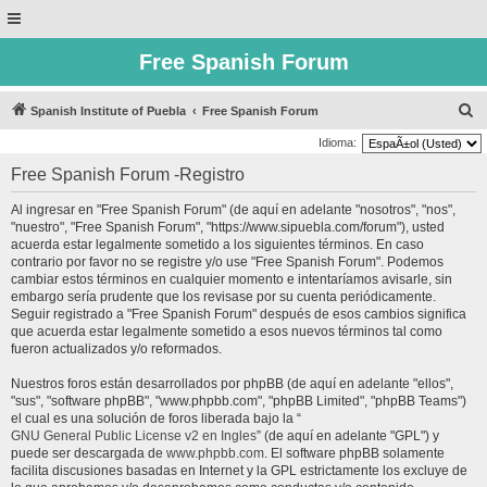
Free Spanish Forum
B
Spanish Institute of Puebla
Free Spanish Forum
u
Idioma:
s
Free Spanish Forum -Registro
c
Al ingresar en "Free Spanish Forum" (de aquí en adelante "nosotros", "nos",
a
"nuestro", "Free Spanish Forum", "https://www.sipuebla.com/forum"), usted
r
acuerda estar legalmente sometido a los siguientes términos. En caso
contrario por favor no se registre y/o use "Free Spanish Forum". Podemos
cambiar estos términos en cualquier momento e intentaríamos avisarle, sin
embargo sería prudente que los revisase por su cuenta periódicamente.
Seguir registrado a "Free Spanish Forum" después de esos cambios significa
que acuerda estar legalmente sometido a esos nuevos términos tal como
fueron actualizados y/o reformados.
Nuestros foros están desarrollados por phpBB (de aquí en adelante "ellos",
"sus", "software phpBB", "www.phpbb.com", "phpBB Limited", "phpBB Teams")
el cual es una solución de foros liberada bajo la “
GNU General Public License v2 en Ingles
” (de aquí en adelante "GPL") y
puede ser descargada de
www.phpbb.com
. El software phpBB solamente
facilita discusiones basadas en Internet y la GPL estrictamente los excluye de