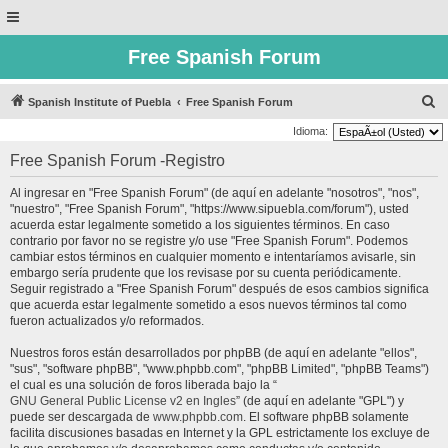
Free Spanish Forum
B
Spanish Institute of Puebla
Free Spanish Forum
u
Idioma:
s
Free Spanish Forum -Registro
c
Al ingresar en "Free Spanish Forum" (de aquí en adelante "nosotros", "nos",
a
"nuestro", "Free Spanish Forum", "https://www.sipuebla.com/forum"), usted
r
acuerda estar legalmente sometido a los siguientes términos. En caso
contrario por favor no se registre y/o use "Free Spanish Forum". Podemos
cambiar estos términos en cualquier momento e intentaríamos avisarle, sin
embargo sería prudente que los revisase por su cuenta periódicamente.
Seguir registrado a "Free Spanish Forum" después de esos cambios significa
que acuerda estar legalmente sometido a esos nuevos términos tal como
fueron actualizados y/o reformados.
Nuestros foros están desarrollados por phpBB (de aquí en adelante "ellos",
"sus", "software phpBB", "www.phpbb.com", "phpBB Limited", "phpBB Teams")
el cual es una solución de foros liberada bajo la “
GNU General Public License v2 en Ingles
” (de aquí en adelante "GPL") y
puede ser descargada de
www.phpbb.com
. El software phpBB solamente
facilita discusiones basadas en Internet y la GPL estrictamente los excluye de