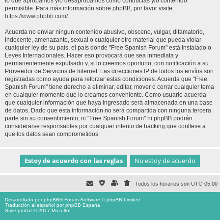
lo que aprobamos y/o desaprobamos como conductas y/o contenido
permisible. Para más información sobre phpBB, por favor visite:
https://www.phpbb.com/
.
Acuerda no enviar ningun contenido abusivo, obsceno, vulgar, difamatorio,
indecente, amenazante, sexual o cualquier otro material que pueda violar
cualquier ley de su país, el país donde "Free Spanish Forum" está instalado o
Leyes Internacionales. Hacer eso provocará que sea inmediata y
permanentemente expulsado y, si lo creemos oportuno, con notificación a su
Proveedor de Servicios de Internet. Las direcciones IP de todos los envíos son
registradas como ayuda para reforzar estas condiciones. Acuerda que "Free
Spanish Forum" tiene derecho a eliminar, editar, mover o cerrar cualquier tema
en cualquier momento que lo creamos conveniente. Como usuario acuerda
que cualquier información que haya ingresado será almacenada en una base
de datos. Dado que esta información no será compartida con ninguna tercera
parte sin su consentimiento, ni "Free Spanish Forum" ni phpBB podrán
considerarse responsables por cualquier intento de hacking que conlleve a
que los datos sean comprometidos.
Todos los horarios son
UTC-05:00
Desarrollado por
phpBB
® Forum Software © phpBB Limited
Traducción al español por
phpBB España
Style proflat © 2017
Mazeltof