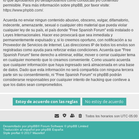
lo que aprobamos y/o desaprobamos como conductas y/o contenido
permisible. Para más información sobre phpBB, por favor visite:
https://www.phpbb.com/
.
Acuerda no enviar ningun contenido abusivo, obsceno, vulgar, difamatorio,
indecente, amenazante, sexual o cualquier otro material que pueda violar
cualquier ley de su país, el país donde "Free Spanish Forum" está instalado o
Leyes Internacionales. Hacer eso provocará que sea inmediata y
permanentemente expulsado y, si lo creemos oportuno, con notificación a su
Proveedor de Servicios de Internet. Las direcciones IP de todos los envíos son
registradas como ayuda para reforzar estas condiciones. Acuerda que "Free
Spanish Forum" tiene derecho a eliminar, editar, mover o cerrar cualquier tema
en cualquier momento que lo creamos conveniente. Como usuario acuerda
que cualquier información que haya ingresado será almacenada en una base
de datos. Dado que esta información no será compartida con ninguna tercera
parte sin su consentimiento, ni "Free Spanish Forum" ni phpBB podrán
considerarse responsables por cualquier intento de hacking que conlleve a
que los datos sean comprometidos.
Todos los horarios son
UTC-05:00
Desarrollado por
phpBB
® Forum Software © phpBB Limited
Traducción al español por
phpBB España
Style proflat © 2017
Mazeltof