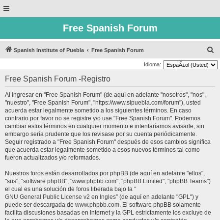
Free Spanish Forum
B
Spanish Institute of Puebla
Free Spanish Forum
u
Idioma:
s
Free Spanish Forum -Registro
c
Al ingresar en "Free Spanish Forum" (de aquí en adelante "nosotros", "nos",
a
"nuestro", "Free Spanish Forum", "https://www.sipuebla.com/forum"), usted
r
acuerda estar legalmente sometido a los siguientes términos. En caso
contrario por favor no se registre y/o use "Free Spanish Forum". Podemos
cambiar estos términos en cualquier momento e intentaríamos avisarle, sin
embargo sería prudente que los revisase por su cuenta periódicamente.
Seguir registrado a "Free Spanish Forum" después de esos cambios significa
que acuerda estar legalmente sometido a esos nuevos términos tal como
fueron actualizados y/o reformados.
Nuestros foros están desarrollados por phpBB (de aquí en adelante "ellos",
"sus", "software phpBB", "www.phpbb.com", "phpBB Limited", "phpBB Teams")
el cual es una solución de foros liberada bajo la “
GNU General Public License v2 en Ingles
” (de aquí en adelante "GPL") y
puede ser descargada de
www.phpbb.com
. El software phpBB solamente
facilita discusiones basadas en Internet y la GPL estrictamente los excluye de