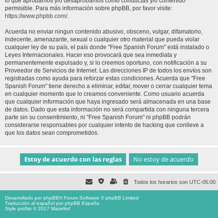
lo que aprobamos y/o desaprobamos como conductas y/o contenido
permisible. Para más información sobre phpBB, por favor visite:
https://www.phpbb.com/
.
Acuerda no enviar ningun contenido abusivo, obsceno, vulgar, difamatorio,
indecente, amenazante, sexual o cualquier otro material que pueda violar
cualquier ley de su país, el país donde "Free Spanish Forum" está instalado o
Leyes Internacionales. Hacer eso provocará que sea inmediata y
permanentemente expulsado y, si lo creemos oportuno, con notificación a su
Proveedor de Servicios de Internet. Las direcciones IP de todos los envíos son
registradas como ayuda para reforzar estas condiciones. Acuerda que "Free
Spanish Forum" tiene derecho a eliminar, editar, mover o cerrar cualquier tema
en cualquier momento que lo creamos conveniente. Como usuario acuerda
que cualquier información que haya ingresado será almacenada en una base
de datos. Dado que esta información no será compartida con ninguna tercera
parte sin su consentimiento, ni "Free Spanish Forum" ni phpBB podrán
considerarse responsables por cualquier intento de hacking que conlleve a
que los datos sean comprometidos.
Todos los horarios son
UTC-05:00
Desarrollado por
phpBB
® Forum Software © phpBB Limited
Traducción al español por
phpBB España
Style proflat © 2017
Mazeltof