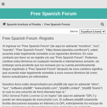
Free Spanish Forum
B
Spanish Institute of Puebla
Free Spanish Forum
u
Idioma:
s
Free Spanish Forum -Registro
c
Al ingresar en "Free Spanish Forum" (de aquí en adelante "nosotros", "nos",
a
"nuestro", "Free Spanish Forum", "https://www.sipuebla.com/forum"), usted
r
acuerda estar legalmente sometido a los siguientes términos. En caso
contrario por favor no se registre y/o use "Free Spanish Forum". Podemos
cambiar estos términos en cualquier momento e intentaríamos avisarle, sin
embargo sería prudente que los revisase por su cuenta periódicamente.
Seguir registrado a "Free Spanish Forum" después de esos cambios significa
que acuerda estar legalmente sometido a esos nuevos términos tal como
fueron actualizados y/o reformados.
Nuestros foros están desarrollados por phpBB (de aquí en adelante "ellos",
"sus", "software phpBB", "www.phpbb.com", "phpBB Limited", "phpBB Teams")
el cual es una solución de foros liberada bajo la “
GNU General Public License v2 en Ingles
” (de aquí en adelante "GPL") y
puede ser descargada de
www.phpbb.com
. El software phpBB solamente
facilita discusiones basadas en Internet y la GPL estrictamente los excluye de