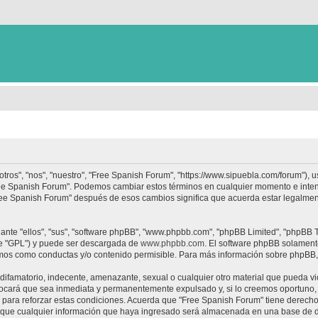
tros", "nos", "nuestro", "Free Spanish Forum", "https://www.sipuebla.com/forum"), 
"Free Spanish Forum". Podemos cambiar estos términos en cualquier momento e inten
Free Spanish Forum" después de esos cambios significa que acuerda estar legalme
nte "ellos", "sus", "software phpBB", "www.phpbb.com", "phpBB Limited", "phpBB Te
te "GPL") y puede ser descargada de
www.phpbb.com
. El software phpBB solamente
os como conductas y/o contenido permisible. Para más información sobre phpBB, p
ifamatorio, indecente, amenazante, sexual o cualquier otro material que pueda vio
ocará que sea inmediata y permanentemente expulsado y, si lo creemos oportuno, c
para reforzar estas condiciones. Acuerda que "Free Spanish Forum" tiene derecho a
ue cualquier información que haya ingresado será almacenada en una base de da