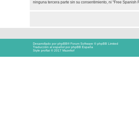
ninguna tercera parte sin su consentimiento, ni "Free Spanis
Desarrollado por
phpBB
® Forum Software © phpBB Limited
Traducción al español por
phpBB España
Style proflat © 2017
Mazeltof