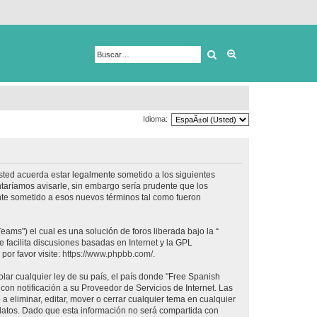
Buscar
Búsqueda avanza
Idioma:
usted acuerda estar legalmente sometido a los siguientes
taríamos avisarle, sin embargo sería prudente que los
nte sometido a esos nuevos términos tal como fueron
ams") el cual es una solución de foros liberada bajo la “
 facilita discusiones basadas en Internet y la GPL
or favor visite:
https://www.phpbb.com/
.
lar cualquier ley de su país, el país donde "Free Spanish
on notificación a su Proveedor de Servicios de Internet. Las
 eliminar, editar, mover o cerrar cualquier tema en cualquier
tos. Dado que esta información no será compartida con