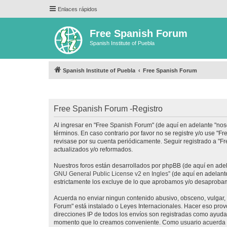
Enlaces rápidos
Free Spanish Forum
Spanish Institute of Puebla
Spanish Institute of Puebla
Free Spanish Forum
Free Spanish Forum -Registro
Al ingresar en "Free Spanish Forum" (de aquí en adelante "noso
términos. En caso contrario por favor no se registre y/o use 
revisase por su cuenta periódicamente. Seguir registrado a "
actualizados y/o reformados.
Nuestros foros están desarrollados por phpBB (de aquí en adela
GNU General Public License v2 en Ingles
” (de aquí en adelan
estrictamente los excluye de lo que aprobamos y/o desaprobam
Acuerda no enviar ningun contenido abusivo, obsceno, vulgar, d
Forum" está instalado o Leyes Internacionales. Hacer eso prov
direcciones IP de todos los envíos son registradas como ayuda 
momento que lo creamos conveniente. Como usuario acuerda q