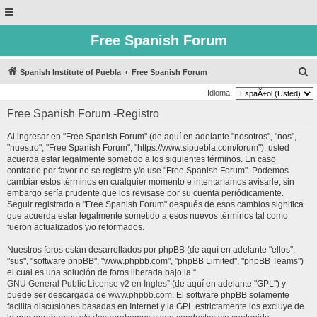
Free Spanish Forum
B
Spanish Institute of Puebla
Free Spanish Forum
u
Idioma:
s
Free Spanish Forum -Registro
c
Al ingresar en "Free Spanish Forum" (de aquí en adelante "nosotros", "nos",
a
"nuestro", "Free Spanish Forum", "https://www.sipuebla.com/forum"), usted
r
acuerda estar legalmente sometido a los siguientes términos. En caso
contrario por favor no se registre y/o use "Free Spanish Forum". Podemos
cambiar estos términos en cualquier momento e intentaríamos avisarle, sin
embargo sería prudente que los revisase por su cuenta periódicamente.
Seguir registrado a "Free Spanish Forum" después de esos cambios significa
que acuerda estar legalmente sometido a esos nuevos términos tal como
fueron actualizados y/o reformados.
Nuestros foros están desarrollados por phpBB (de aquí en adelante "ellos",
"sus", "software phpBB", "www.phpbb.com", "phpBB Limited", "phpBB Teams")
el cual es una solución de foros liberada bajo la “
GNU General Public License v2 en Ingles
” (de aquí en adelante "GPL") y
puede ser descargada de
www.phpbb.com
. El software phpBB solamente
facilita discusiones basadas en Internet y la GPL estrictamente los excluye de