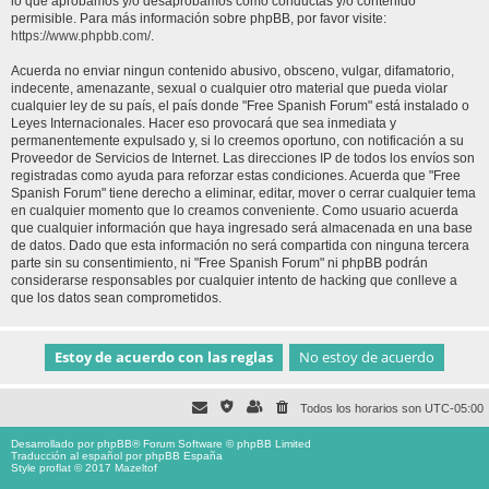
lo que aprobamos y/o desaprobamos como conductas y/o contenido
permisible. Para más información sobre phpBB, por favor visite:
https://www.phpbb.com/
.
Acuerda no enviar ningun contenido abusivo, obsceno, vulgar, difamatorio,
indecente, amenazante, sexual o cualquier otro material que pueda violar
cualquier ley de su país, el país donde "Free Spanish Forum" está instalado o
Leyes Internacionales. Hacer eso provocará que sea inmediata y
permanentemente expulsado y, si lo creemos oportuno, con notificación a su
Proveedor de Servicios de Internet. Las direcciones IP de todos los envíos son
registradas como ayuda para reforzar estas condiciones. Acuerda que "Free
Spanish Forum" tiene derecho a eliminar, editar, mover o cerrar cualquier tema
en cualquier momento que lo creamos conveniente. Como usuario acuerda
que cualquier información que haya ingresado será almacenada en una base
de datos. Dado que esta información no será compartida con ninguna tercera
parte sin su consentimiento, ni "Free Spanish Forum" ni phpBB podrán
considerarse responsables por cualquier intento de hacking que conlleve a
que los datos sean comprometidos.
Todos los horarios son
UTC-05:00
Desarrollado por
phpBB
® Forum Software © phpBB Limited
Traducción al español por
phpBB España
Style proflat © 2017
Mazeltof