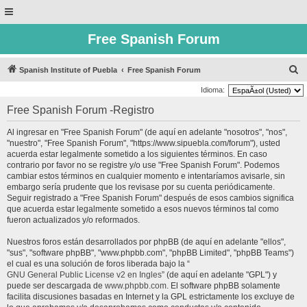
Free Spanish Forum
B
Spanish Institute of Puebla
Free Spanish Forum
u
Idioma:
s
Free Spanish Forum -Registro
c
Al ingresar en "Free Spanish Forum" (de aquí en adelante "nosotros", "nos",
a
"nuestro", "Free Spanish Forum", "https://www.sipuebla.com/forum"), usted
r
acuerda estar legalmente sometido a los siguientes términos. En caso
contrario por favor no se registre y/o use "Free Spanish Forum". Podemos
cambiar estos términos en cualquier momento e intentaríamos avisarle, sin
embargo sería prudente que los revisase por su cuenta periódicamente.
Seguir registrado a "Free Spanish Forum" después de esos cambios significa
que acuerda estar legalmente sometido a esos nuevos términos tal como
fueron actualizados y/o reformados.
Nuestros foros están desarrollados por phpBB (de aquí en adelante "ellos",
"sus", "software phpBB", "www.phpbb.com", "phpBB Limited", "phpBB Teams")
el cual es una solución de foros liberada bajo la “
GNU General Public License v2 en Ingles
” (de aquí en adelante "GPL") y
puede ser descargada de
www.phpbb.com
. El software phpBB solamente
facilita discusiones basadas en Internet y la GPL estrictamente los excluye de