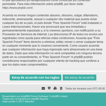
lo que aprobamos y/o desaprobamos como conductas y/o contenido
permisible. Para más información sobre phpBB, por favor visite:
https://www.phpbb.com/
.
Acuerda no enviar ningun contenido abusivo, obsceno, vulgar, difamatorio,
indecente, amenazante, sexual o cualquier otro material que pueda violar
cualquier ley de su país, el país donde "Free Spanish Forum" está instalado o
Leyes Internacionales. Hacer eso provocará que sea inmediata y
permanentemente expulsado y, si lo creemos oportuno, con notificación a su
Proveedor de Servicios de Internet. Las direcciones IP de todos los envíos son
registradas como ayuda para reforzar estas condiciones. Acuerda que "Free
Spanish Forum" tiene derecho a eliminar, editar, mover o cerrar cualquier tema
en cualquier momento que lo creamos conveniente. Como usuario acuerda
que cualquier información que haya ingresado será almacenada en una base
de datos. Dado que esta información no será compartida con ninguna tercera
parte sin su consentimiento, ni "Free Spanish Forum" ni phpBB podrán
considerarse responsables por cualquier intento de hacking que conlleve a
que los datos sean comprometidos.
Todos los horarios son
UTC-05:00
Desarrollado por
phpBB
® Forum Software © phpBB Limited
Traducción al español por
phpBB España
Style proflat © 2017
Mazeltof