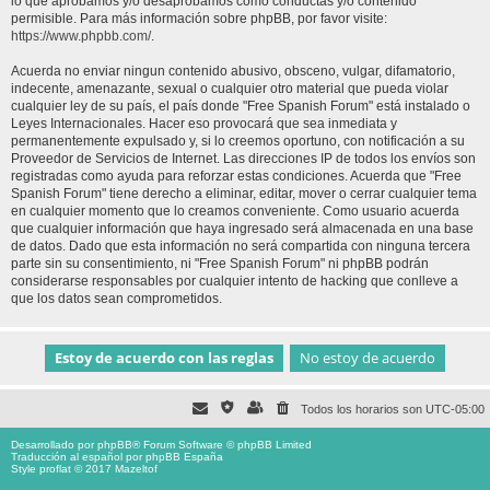
lo que aprobamos y/o desaprobamos como conductas y/o contenido
permisible. Para más información sobre phpBB, por favor visite:
https://www.phpbb.com/
.
Acuerda no enviar ningun contenido abusivo, obsceno, vulgar, difamatorio,
indecente, amenazante, sexual o cualquier otro material que pueda violar
cualquier ley de su país, el país donde "Free Spanish Forum" está instalado o
Leyes Internacionales. Hacer eso provocará que sea inmediata y
permanentemente expulsado y, si lo creemos oportuno, con notificación a su
Proveedor de Servicios de Internet. Las direcciones IP de todos los envíos son
registradas como ayuda para reforzar estas condiciones. Acuerda que "Free
Spanish Forum" tiene derecho a eliminar, editar, mover o cerrar cualquier tema
en cualquier momento que lo creamos conveniente. Como usuario acuerda
que cualquier información que haya ingresado será almacenada en una base
de datos. Dado que esta información no será compartida con ninguna tercera
parte sin su consentimiento, ni "Free Spanish Forum" ni phpBB podrán
considerarse responsables por cualquier intento de hacking que conlleve a
que los datos sean comprometidos.
Todos los horarios son
UTC-05:00
Desarrollado por
phpBB
® Forum Software © phpBB Limited
Traducción al español por
phpBB España
Style proflat © 2017
Mazeltof