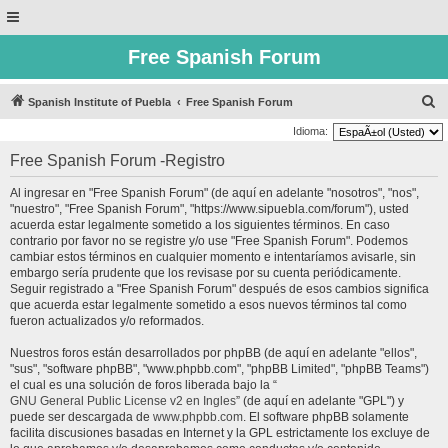
Free Spanish Forum
B
Spanish Institute of Puebla
Free Spanish Forum
u
Idioma:
s
Free Spanish Forum -Registro
c
Al ingresar en "Free Spanish Forum" (de aquí en adelante "nosotros", "nos",
a
"nuestro", "Free Spanish Forum", "https://www.sipuebla.com/forum"), usted
r
acuerda estar legalmente sometido a los siguientes términos. En caso
contrario por favor no se registre y/o use "Free Spanish Forum". Podemos
cambiar estos términos en cualquier momento e intentaríamos avisarle, sin
embargo sería prudente que los revisase por su cuenta periódicamente.
Seguir registrado a "Free Spanish Forum" después de esos cambios significa
que acuerda estar legalmente sometido a esos nuevos términos tal como
fueron actualizados y/o reformados.
Nuestros foros están desarrollados por phpBB (de aquí en adelante "ellos",
"sus", "software phpBB", "www.phpbb.com", "phpBB Limited", "phpBB Teams")
el cual es una solución de foros liberada bajo la “
GNU General Public License v2 en Ingles
” (de aquí en adelante "GPL") y
puede ser descargada de
www.phpbb.com
. El software phpBB solamente
facilita discusiones basadas en Internet y la GPL estrictamente los excluye de