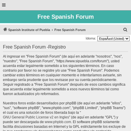
Free Spanish Forum
B
Spanish Institute of Puebla
Free Spanish Forum
u
Idioma:
s
Free Spanish Forum -Registro
c
Al ingresar en "Free Spanish Forum" (de aquí en adelante "nosotros", "nos",
a
"nuestro", "Free Spanish Forum", "https://www.sipuebla.com/forum"), usted
r
acuerda estar legalmente sometido a los siguientes términos. En caso
contrario por favor no se registre y/o use "Free Spanish Forum". Podemos
cambiar estos términos en cualquier momento e intentaríamos avisarle, sin
embargo sería prudente que los revisase por su cuenta periódicamente.
Seguir registrado a "Free Spanish Forum" después de esos cambios significa
que acuerda estar legalmente sometido a esos nuevos términos tal como
fueron actualizados y/o reformados.
Nuestros foros están desarrollados por phpBB (de aquí en adelante "ellos",
"sus", "software phpBB", "www.phpbb.com", "phpBB Limited", "phpBB Teams")
el cual es una solución de foros liberada bajo la “
GNU General Public License v2 en Ingles
” (de aquí en adelante "GPL") y
puede ser descargada de
www.phpbb.com
. El software phpBB solamente
facilita discusiones basadas en Internet y la GPL estrictamente los excluye de