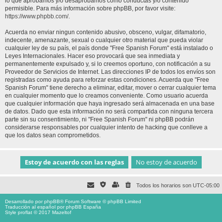
lo que aprobamos y/o desaprobamos como conductas y/o contenido
permisible. Para más información sobre phpBB, por favor visite:
https://www.phpbb.com/
.
Acuerda no enviar ningun contenido abusivo, obsceno, vulgar, difamatorio,
indecente, amenazante, sexual o cualquier otro material que pueda violar
cualquier ley de su país, el país donde "Free Spanish Forum" está instalado o
Leyes Internacionales. Hacer eso provocará que sea inmediata y
permanentemente expulsado y, si lo creemos oportuno, con notificación a su
Proveedor de Servicios de Internet. Las direcciones IP de todos los envíos son
registradas como ayuda para reforzar estas condiciones. Acuerda que "Free
Spanish Forum" tiene derecho a eliminar, editar, mover o cerrar cualquier tema
en cualquier momento que lo creamos conveniente. Como usuario acuerda
que cualquier información que haya ingresado será almacenada en una base
de datos. Dado que esta información no será compartida con ninguna tercera
parte sin su consentimiento, ni "Free Spanish Forum" ni phpBB podrán
considerarse responsables por cualquier intento de hacking que conlleve a
que los datos sean comprometidos.
Todos los horarios son
UTC-05:00
Desarrollado por
phpBB
® Forum Software © phpBB Limited
Traducción al español por
phpBB España
Style proflat © 2017
Mazeltof