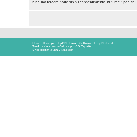
ninguna tercera parte sin su consentimiento, ni "Free Spanis
Desarrollado por
phpBB
® Forum Software © phpBB Limited
Traducción al español por
phpBB España
Style proflat © 2017
Mazeltof