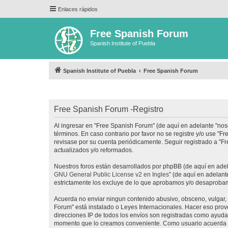
Enlaces rápidos
Free Spanish Forum
Spanish Institute of Puebla
Spanish Institute of Puebla
Free Spanish Forum
Free Spanish Forum -Registro
Al ingresar en "Free Spanish Forum" (de aquí en adelante "noso
términos. En caso contrario por favor no se registre y/o use 
revisase por su cuenta periódicamente. Seguir registrado a "
actualizados y/o reformados.
Nuestros foros están desarrollados por phpBB (de aquí en adela
GNU General Public License v2 en Ingles
” (de aquí en adelan
estrictamente los excluye de lo que aprobamos y/o desaprobam
Acuerda no enviar ningun contenido abusivo, obsceno, vulgar, d
Forum" está instalado o Leyes Internacionales. Hacer eso prov
direcciones IP de todos los envíos son registradas como ayuda 
momento que lo creamos conveniente. Como usuario acuerda q