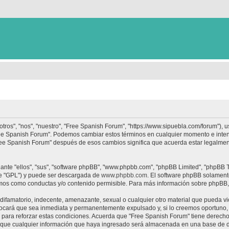
tros", "nos", "nuestro", "Free Spanish Forum", "https://www.sipuebla.com/forum"), 
"Free Spanish Forum". Podemos cambiar estos términos en cualquier momento e inten
Free Spanish Forum" después de esos cambios significa que acuerda estar legalme
nte "ellos", "sus", "software phpBB", "www.phpbb.com", "phpBB Limited", "phpBB Te
te "GPL") y puede ser descargada de
www.phpbb.com
. El software phpBB solamente
os como conductas y/o contenido permisible. Para más información sobre phpBB, p
ifamatorio, indecente, amenazante, sexual o cualquier otro material que pueda vio
ocará que sea inmediata y permanentemente expulsado y, si lo creemos oportuno, c
para reforzar estas condiciones. Acuerda que "Free Spanish Forum" tiene derecho a
ue cualquier información que haya ingresado será almacenada en una base de da