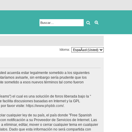
Buscar
Búsqueda avanza
Idioma:
usted acuerda estar legalmente sometido a los siguientes
taríamos avisarle, sin embargo sería prudente que los
nte sometido a esos nuevos términos tal como fueron
ams") el cual es una solución de foros liberada bajo la “
 facilita discusiones basadas en Internet y la GPL
or favor visite:
https://www.phpbb.com/
.
lar cualquier ley de su país, el país donde "Free Spanish
on notificación a su Proveedor de Servicios de Internet. Las
 eliminar, editar, mover o cerrar cualquier tema en cualquier
tos. Dado que esta información no será compartida con