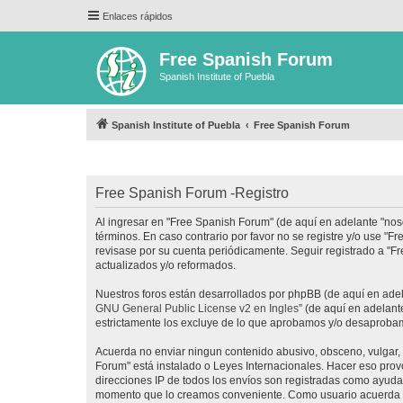
Enlaces rápidos
Free Spanish Forum
Spanish Institute of Puebla
Spanish Institute of Puebla
Free Spanish Forum
Free Spanish Forum -Registro
Al ingresar en "Free Spanish Forum" (de aquí en adelante "noso
términos. En caso contrario por favor no se registre y/o use 
revisase por su cuenta periódicamente. Seguir registrado a "
actualizados y/o reformados.
Nuestros foros están desarrollados por phpBB (de aquí en adela
GNU General Public License v2 en Ingles
” (de aquí en adelan
estrictamente los excluye de lo que aprobamos y/o desaprobam
Acuerda no enviar ningun contenido abusivo, obsceno, vulgar, d
Forum" está instalado o Leyes Internacionales. Hacer eso prov
direcciones IP de todos los envíos son registradas como ayuda 
momento que lo creamos conveniente. Como usuario acuerda q