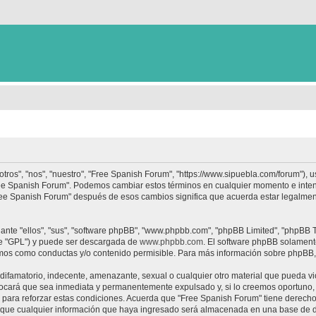
tros", "nos", "nuestro", "Free Spanish Forum", "https://www.sipuebla.com/forum"), 
"Free Spanish Forum". Podemos cambiar estos términos en cualquier momento e inten
Free Spanish Forum" después de esos cambios significa que acuerda estar legalme
nte "ellos", "sus", "software phpBB", "www.phpbb.com", "phpBB Limited", "phpBB Te
te "GPL") y puede ser descargada de
www.phpbb.com
. El software phpBB solamente
os como conductas y/o contenido permisible. Para más información sobre phpBB, p
ifamatorio, indecente, amenazante, sexual o cualquier otro material que pueda vio
ocará que sea inmediata y permanentemente expulsado y, si lo creemos oportuno, c
para reforzar estas condiciones. Acuerda que "Free Spanish Forum" tiene derecho a
ue cualquier información que haya ingresado será almacenada en una base de da