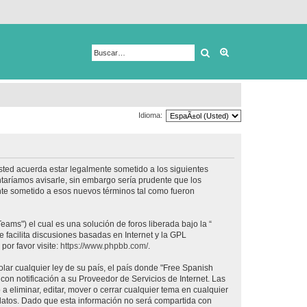
Buscar
Búsqueda avanza
Idioma:
usted acuerda estar legalmente sometido a los siguientes
taríamos avisarle, sin embargo sería prudente que los
nte sometido a esos nuevos términos tal como fueron
ams") el cual es una solución de foros liberada bajo la “
 facilita discusiones basadas en Internet y la GPL
or favor visite:
https://www.phpbb.com/
.
lar cualquier ley de su país, el país donde "Free Spanish
on notificación a su Proveedor de Servicios de Internet. Las
 eliminar, editar, mover o cerrar cualquier tema en cualquier
tos. Dado que esta información no será compartida con