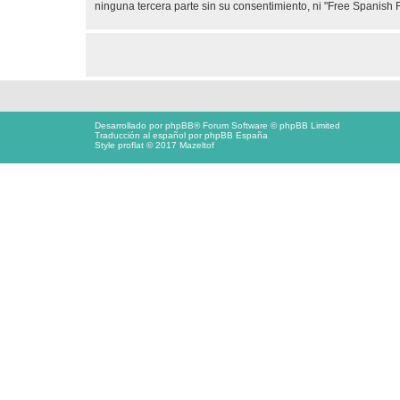
ninguna tercera parte sin su consentimiento, ni "Free Spanis
Desarrollado por
phpBB
® Forum Software © phpBB Limited
Traducción al español por
phpBB España
Style proflat © 2017
Mazeltof