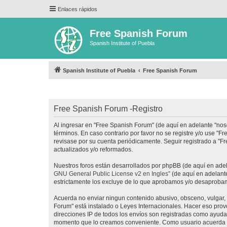
Enlaces rápidos
Free Spanish Forum
Spanish Institute of Puebla
Spanish Institute of Puebla
Free Spanish Forum
Free Spanish Forum -Registro
Al ingresar en "Free Spanish Forum" (de aquí en adelante "noso
términos. En caso contrario por favor no se registre y/o use 
revisase por su cuenta periódicamente. Seguir registrado a "
actualizados y/o reformados.
Nuestros foros están desarrollados por phpBB (de aquí en adela
GNU General Public License v2 en Ingles
” (de aquí en adelan
estrictamente los excluye de lo que aprobamos y/o desaprobam
Acuerda no enviar ningun contenido abusivo, obsceno, vulgar, d
Forum" está instalado o Leyes Internacionales. Hacer eso prov
direcciones IP de todos los envíos son registradas como ayuda 
momento que lo creamos conveniente. Como usuario acuerda q