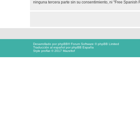
ninguna tercera parte sin su consentimiento, ni "Free Spanis
Desarrollado por
phpBB
® Forum Software © phpBB Limited
Traducción al español por
phpBB España
Style proflat © 2017
Mazeltof