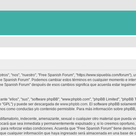
tros", "nos", "nuestro", "Free Spanish Forum", "https://www.sipuebla.com/forum"), 
"Free Spanish Forum". Podemos cambiar estos términos en cualquier momento e inten
Free Spanish Forum" después de esos cambios significa que acuerda estar legalme
nte "ellos", "sus", "software phpBB", "www.phpbb.com", "phpBB Limited", "phpBB Te
te "GPL") y puede ser descargada de
www.phpbb.com
. El software phpBB solamente
os como conductas y/o contenido permisible. Para más información sobre phpBB, p
ifamatorio, indecente, amenazante, sexual o cualquier otro material que pueda vio
ocará que sea inmediata y permanentemente expulsado y, si lo creemos oportuno, c
para reforzar estas condiciones. Acuerda que "Free Spanish Forum" tiene derecho a
ue cualquier información que haya ingresado será almacenada en una base de da