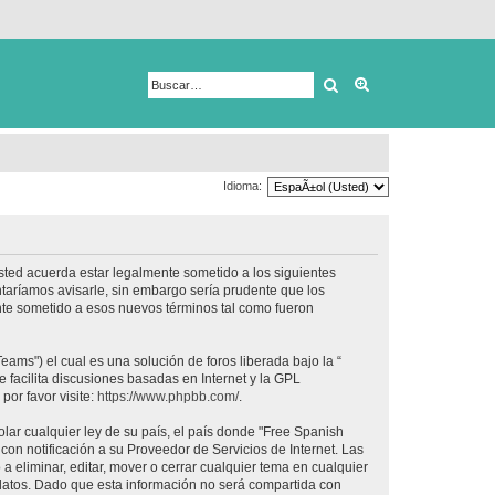
Buscar
Búsqueda avanza
Idioma:
usted acuerda estar legalmente sometido a los siguientes
taríamos avisarle, sin embargo sería prudente que los
nte sometido a esos nuevos términos tal como fueron
ams") el cual es una solución de foros liberada bajo la “
 facilita discusiones basadas en Internet y la GPL
or favor visite:
https://www.phpbb.com/
.
lar cualquier ley de su país, el país donde "Free Spanish
on notificación a su Proveedor de Servicios de Internet. Las
 eliminar, editar, mover o cerrar cualquier tema en cualquier
tos. Dado que esta información no será compartida con