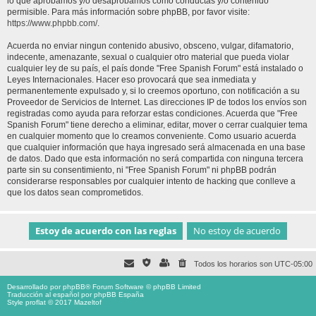
lo que aprobamos y/o desaprobamos como conductas y/o contenido
permisible. Para más información sobre phpBB, por favor visite:
https://www.phpbb.com/
.
Acuerda no enviar ningun contenido abusivo, obsceno, vulgar, difamatorio,
indecente, amenazante, sexual o cualquier otro material que pueda violar
cualquier ley de su país, el país donde "Free Spanish Forum" está instalado o
Leyes Internacionales. Hacer eso provocará que sea inmediata y
permanentemente expulsado y, si lo creemos oportuno, con notificación a su
Proveedor de Servicios de Internet. Las direcciones IP de todos los envíos son
registradas como ayuda para reforzar estas condiciones. Acuerda que "Free
Spanish Forum" tiene derecho a eliminar, editar, mover o cerrar cualquier tema
en cualquier momento que lo creamos conveniente. Como usuario acuerda
que cualquier información que haya ingresado será almacenada en una base
de datos. Dado que esta información no será compartida con ninguna tercera
parte sin su consentimiento, ni "Free Spanish Forum" ni phpBB podrán
considerarse responsables por cualquier intento de hacking que conlleve a
que los datos sean comprometidos.
Todos los horarios son
UTC-05:00
Desarrollado por
phpBB
® Forum Software © phpBB Limited
Traducción al español por
phpBB España
Style proflat © 2017
Mazeltof