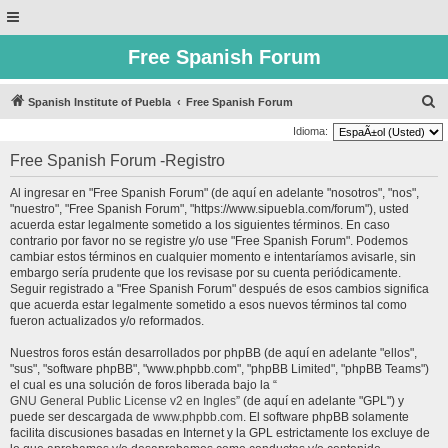
Free Spanish Forum
B
Spanish Institute of Puebla
Free Spanish Forum
u
Idioma:
s
Free Spanish Forum -Registro
c
Al ingresar en "Free Spanish Forum" (de aquí en adelante "nosotros", "nos",
a
"nuestro", "Free Spanish Forum", "https://www.sipuebla.com/forum"), usted
r
acuerda estar legalmente sometido a los siguientes términos. En caso
contrario por favor no se registre y/o use "Free Spanish Forum". Podemos
cambiar estos términos en cualquier momento e intentaríamos avisarle, sin
embargo sería prudente que los revisase por su cuenta periódicamente.
Seguir registrado a "Free Spanish Forum" después de esos cambios significa
que acuerda estar legalmente sometido a esos nuevos términos tal como
fueron actualizados y/o reformados.
Nuestros foros están desarrollados por phpBB (de aquí en adelante "ellos",
"sus", "software phpBB", "www.phpbb.com", "phpBB Limited", "phpBB Teams")
el cual es una solución de foros liberada bajo la “
GNU General Public License v2 en Ingles
” (de aquí en adelante "GPL") y
puede ser descargada de
www.phpbb.com
. El software phpBB solamente
facilita discusiones basadas en Internet y la GPL estrictamente los excluye de