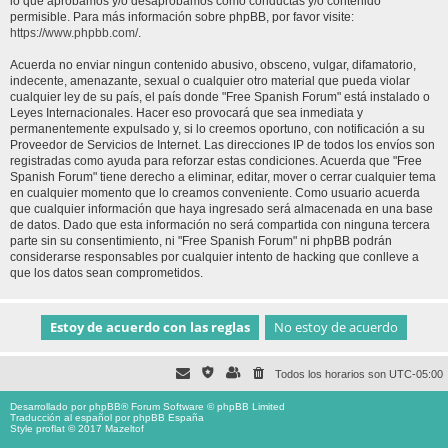
lo que aprobamos y/o desaprobamos como conductas y/o contenido
permisible. Para más información sobre phpBB, por favor visite:
https://www.phpbb.com/
.
Acuerda no enviar ningun contenido abusivo, obsceno, vulgar, difamatorio,
indecente, amenazante, sexual o cualquier otro material que pueda violar
cualquier ley de su país, el país donde "Free Spanish Forum" está instalado o
Leyes Internacionales. Hacer eso provocará que sea inmediata y
permanentemente expulsado y, si lo creemos oportuno, con notificación a su
Proveedor de Servicios de Internet. Las direcciones IP de todos los envíos son
registradas como ayuda para reforzar estas condiciones. Acuerda que "Free
Spanish Forum" tiene derecho a eliminar, editar, mover o cerrar cualquier tema
en cualquier momento que lo creamos conveniente. Como usuario acuerda
que cualquier información que haya ingresado será almacenada en una base
de datos. Dado que esta información no será compartida con ninguna tercera
parte sin su consentimiento, ni "Free Spanish Forum" ni phpBB podrán
considerarse responsables por cualquier intento de hacking que conlleve a
que los datos sean comprometidos.
Todos los horarios son
UTC-05:00
Desarrollado por
phpBB
® Forum Software © phpBB Limited
Traducción al español por
phpBB España
Style proflat © 2017
Mazeltof