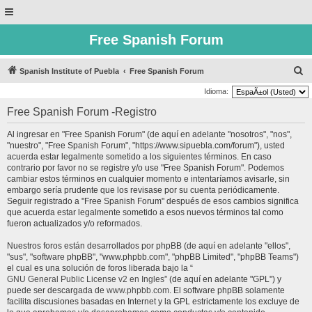
Free Spanish Forum
B
Spanish Institute of Puebla
Free Spanish Forum
u
Idioma:
s
Free Spanish Forum -Registro
c
Al ingresar en "Free Spanish Forum" (de aquí en adelante "nosotros", "nos",
a
"nuestro", "Free Spanish Forum", "https://www.sipuebla.com/forum"), usted
r
acuerda estar legalmente sometido a los siguientes términos. En caso
contrario por favor no se registre y/o use "Free Spanish Forum". Podemos
cambiar estos términos en cualquier momento e intentaríamos avisarle, sin
embargo sería prudente que los revisase por su cuenta periódicamente.
Seguir registrado a "Free Spanish Forum" después de esos cambios significa
que acuerda estar legalmente sometido a esos nuevos términos tal como
fueron actualizados y/o reformados.
Nuestros foros están desarrollados por phpBB (de aquí en adelante "ellos",
"sus", "software phpBB", "www.phpbb.com", "phpBB Limited", "phpBB Teams")
el cual es una solución de foros liberada bajo la “
GNU General Public License v2 en Ingles
” (de aquí en adelante "GPL") y
puede ser descargada de
www.phpbb.com
. El software phpBB solamente
facilita discusiones basadas en Internet y la GPL estrictamente los excluye de