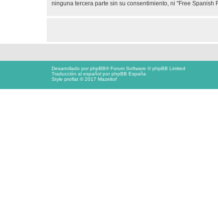
ninguna tercera parte sin su consentimiento, ni "Free Spanis
Desarrollado por
phpBB
® Forum Software © phpBB Limited
Traducción al español por
phpBB España
Style proflat © 2017
Mazeltof