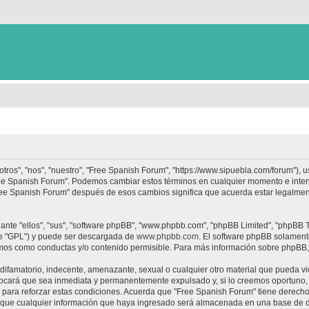
tros", "nos", "nuestro", "Free Spanish Forum", "https://www.sipuebla.com/forum"), 
"Free Spanish Forum". Podemos cambiar estos términos en cualquier momento e inten
Free Spanish Forum" después de esos cambios significa que acuerda estar legalme
nte "ellos", "sus", "software phpBB", "www.phpbb.com", "phpBB Limited", "phpBB Te
te "GPL") y puede ser descargada de
www.phpbb.com
. El software phpBB solamente
os como conductas y/o contenido permisible. Para más información sobre phpBB, p
ifamatorio, indecente, amenazante, sexual o cualquier otro material que pueda vio
ocará que sea inmediata y permanentemente expulsado y, si lo creemos oportuno, c
para reforzar estas condiciones. Acuerda que "Free Spanish Forum" tiene derecho a
ue cualquier información que haya ingresado será almacenada en una base de da