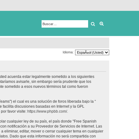
Buscar
Búsqueda avanza
Idioma:
usted acuerda estar legalmente sometido a los siguientes
taríamos avisarle, sin embargo sería prudente que los
nte sometido a esos nuevos términos tal como fueron
ams") el cual es una solución de foros liberada bajo la “
 facilita discusiones basadas en Internet y la GPL
or favor visite:
https://www.phpbb.com/
.
lar cualquier ley de su país, el país donde "Free Spanish
on notificación a su Proveedor de Servicios de Internet. Las
 eliminar, editar, mover o cerrar cualquier tema en cualquier
tos. Dado que esta información no será compartida con