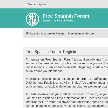
Enlaces rápidos
Free Spanish Forum
Spanish Institute of Puebla
Spanish Institute of Puebla
Free Spanish Forum
Free Spanish Forum -Registro
Al ingresar en "Free Spanish Forum" (de aquí en adelante "noso
términos. En caso contrario por favor no se registre y/o use 
revisase por su cuenta periódicamente. Seguir registrado a "
actualizados y/o reformados.
Nuestros foros están desarrollados por phpBB (de aquí en adela
GNU General Public License v2 en Ingles
” (de aquí en adelan
estrictamente los excluye de lo que aprobamos y/o desaprobam
Acuerda no enviar ningun contenido abusivo, obsceno, vulgar, d
Forum" está instalado o Leyes Internacionales. Hacer eso prov
direcciones IP de todos los envíos son registradas como ayuda 
momento que lo creamos conveniente. Como usuario acuerda q