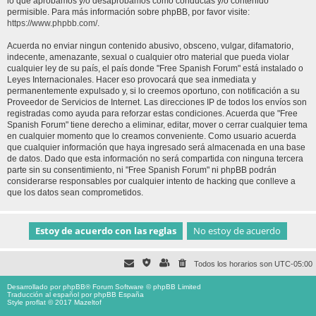
lo que aprobamos y/o desaprobamos como conductas y/o contenido
permisible. Para más información sobre phpBB, por favor visite:
https://www.phpbb.com/
.
Acuerda no enviar ningun contenido abusivo, obsceno, vulgar, difamatorio,
indecente, amenazante, sexual o cualquier otro material que pueda violar
cualquier ley de su país, el país donde "Free Spanish Forum" está instalado o
Leyes Internacionales. Hacer eso provocará que sea inmediata y
permanentemente expulsado y, si lo creemos oportuno, con notificación a su
Proveedor de Servicios de Internet. Las direcciones IP de todos los envíos son
registradas como ayuda para reforzar estas condiciones. Acuerda que "Free
Spanish Forum" tiene derecho a eliminar, editar, mover o cerrar cualquier tema
en cualquier momento que lo creamos conveniente. Como usuario acuerda
que cualquier información que haya ingresado será almacenada en una base
de datos. Dado que esta información no será compartida con ninguna tercera
parte sin su consentimiento, ni "Free Spanish Forum" ni phpBB podrán
considerarse responsables por cualquier intento de hacking que conlleve a
que los datos sean comprometidos.
Todos los horarios son
UTC-05:00
Desarrollado por
phpBB
® Forum Software © phpBB Limited
Traducción al español por
phpBB España
Style proflat © 2017
Mazeltof