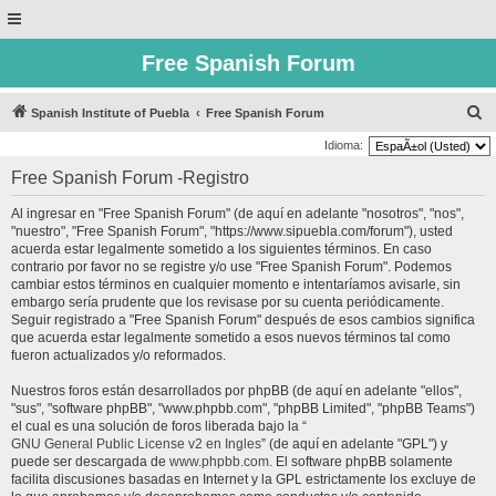
Free Spanish Forum
B
Spanish Institute of Puebla
Free Spanish Forum
u
Idioma:
s
Free Spanish Forum -Registro
c
Al ingresar en "Free Spanish Forum" (de aquí en adelante "nosotros", "nos",
a
"nuestro", "Free Spanish Forum", "https://www.sipuebla.com/forum"), usted
r
acuerda estar legalmente sometido a los siguientes términos. En caso
contrario por favor no se registre y/o use "Free Spanish Forum". Podemos
cambiar estos términos en cualquier momento e intentaríamos avisarle, sin
embargo sería prudente que los revisase por su cuenta periódicamente.
Seguir registrado a "Free Spanish Forum" después de esos cambios significa
que acuerda estar legalmente sometido a esos nuevos términos tal como
fueron actualizados y/o reformados.
Nuestros foros están desarrollados por phpBB (de aquí en adelante "ellos",
"sus", "software phpBB", "www.phpbb.com", "phpBB Limited", "phpBB Teams")
el cual es una solución de foros liberada bajo la “
GNU General Public License v2 en Ingles
” (de aquí en adelante "GPL") y
puede ser descargada de
www.phpbb.com
. El software phpBB solamente
facilita discusiones basadas en Internet y la GPL estrictamente los excluye de