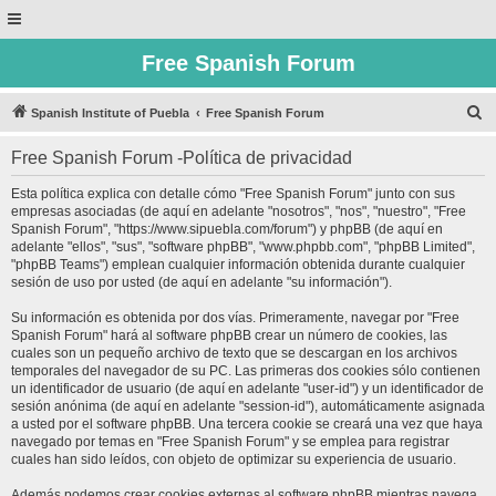
Free Spanish Forum
B
Spanish Institute of Puebla
Free Spanish Forum
u
Free Spanish Forum -Política de privacidad
s
c
Esta política explica con detalle cómo "Free Spanish Forum" junto con sus
empresas asociadas (de aquí en adelante "nosotros", "nos", "nuestro", "Free
a
Spanish Forum", "https://www.sipuebla.com/forum") y phpBB (de aquí en
r
adelante "ellos", "sus", "software phpBB", "www.phpbb.com", "phpBB Limited",
"phpBB Teams") emplean cualquier información obtenida durante cualquier
sesión de uso por usted (de aquí en adelante "su información").
Su información es obtenida por dos vías. Primeramente, navegar por "Free
Spanish Forum" hará al software phpBB crear un número de cookies, las
cuales son un pequeño archivo de texto que se descargan en los archivos
temporales del navegador de su PC. Las primeras dos cookies sólo contienen
un identificador de usuario (de aquí en adelante "user-id") y un identificador de
sesión anónima (de aquí en adelante "session-id"), automáticamente asignada
a usted por el software phpBB. Una tercera cookie se creará una vez que haya
navegado por temas en "Free Spanish Forum" y se emplea para registrar
cuales han sido leídos, con objeto de optimizar su experiencia de usuario.
Además podemos crear cookies externas al software phpBB mientras navega