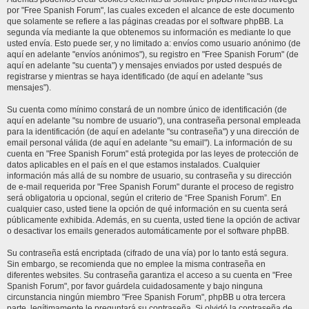
por "Free Spanish Forum", las cuales exceden el alcance de este documento
que solamente se refiere a las páginas creadas por el software phpBB. La
segunda vía mediante la que obtenemos su información es mediante lo que
usted envía. Esto puede ser, y no limitado a: envíos como usuario anónimo (de
aquí en adelante "envíos anónimos"), su registro en "Free Spanish Forum" (de
aquí en adelante "su cuenta") y mensajes enviados por usted después de
registrarse y mientras se haya identificado (de aquí en adelante "sus
mensajes").
Su cuenta como mínimo constará de un nombre único de identificación (de
aquí en adelante "su nombre de usuario"), una contraseña personal empleada
para la identificación (de aquí en adelante "su contraseña") y una dirección de
email personal válida (de aquí en adelante "su email"). La información de su
cuenta en "Free Spanish Forum" está protegida por las leyes de protección de
datos aplicables en el país en el que estamos instalados. Cualquier
información más allá de su nombre de usuario, su contraseña y su dirección
de e-mail requerida por "Free Spanish Forum" durante el proceso de registro
será obligatoria u opcional, según el criterio de “Free Spanish Forum”. En
cualquier caso, usted tiene la opción de qué información en su cuenta será
públicamente exhibida. Además, en su cuenta, usted tiene la opción de activar
o desactivar los emails generados automáticamente por el software phpBB.
Su contraseña está encriptada (cifrado de una vía) por lo tanto está segura.
Sin embargo, se recomienda que no emplee la misma contraseña en
diferentes websites. Su contraseña garantiza el acceso a su cuenta en "Free
Spanish Forum", por favor guárdela cuidadosamente y bajo ninguna
circunstancia ningún miembro "Free Spanish Forum", phpBB u otra tercera
parte, legítimamente le preguntará su contraseña. Si olvidó la contraseña de