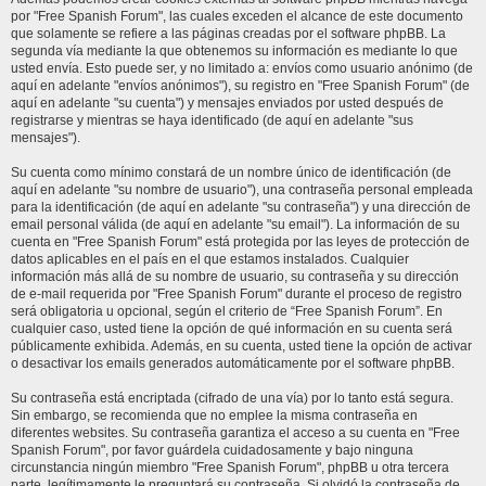
por "Free Spanish Forum", las cuales exceden el alcance de este documento
que solamente se refiere a las páginas creadas por el software phpBB. La
segunda vía mediante la que obtenemos su información es mediante lo que
usted envía. Esto puede ser, y no limitado a: envíos como usuario anónimo (de
aquí en adelante "envíos anónimos"), su registro en "Free Spanish Forum" (de
aquí en adelante "su cuenta") y mensajes enviados por usted después de
registrarse y mientras se haya identificado (de aquí en adelante "sus
mensajes").
Su cuenta como mínimo constará de un nombre único de identificación (de
aquí en adelante "su nombre de usuario"), una contraseña personal empleada
para la identificación (de aquí en adelante "su contraseña") y una dirección de
email personal válida (de aquí en adelante "su email"). La información de su
cuenta en "Free Spanish Forum" está protegida por las leyes de protección de
datos aplicables en el país en el que estamos instalados. Cualquier
información más allá de su nombre de usuario, su contraseña y su dirección
de e-mail requerida por "Free Spanish Forum" durante el proceso de registro
será obligatoria u opcional, según el criterio de “Free Spanish Forum”. En
cualquier caso, usted tiene la opción de qué información en su cuenta será
públicamente exhibida. Además, en su cuenta, usted tiene la opción de activar
o desactivar los emails generados automáticamente por el software phpBB.
Su contraseña está encriptada (cifrado de una vía) por lo tanto está segura.
Sin embargo, se recomienda que no emplee la misma contraseña en
diferentes websites. Su contraseña garantiza el acceso a su cuenta en "Free
Spanish Forum", por favor guárdela cuidadosamente y bajo ninguna
circunstancia ningún miembro "Free Spanish Forum", phpBB u otra tercera
parte, legítimamente le preguntará su contraseña. Si olvidó la contraseña de