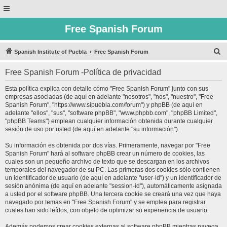
Free Spanish Forum
B
Spanish Institute of Puebla
Free Spanish Forum
u
Free Spanish Forum -Política de privacidad
s
c
Esta política explica con detalle cómo "Free Spanish Forum" junto con sus
empresas asociadas (de aquí en adelante "nosotros", "nos", "nuestro", "Free
a
Spanish Forum", "https://www.sipuebla.com/forum") y phpBB (de aquí en
r
adelante "ellos", "sus", "software phpBB", "www.phpbb.com", "phpBB Limited",
"phpBB Teams") emplean cualquier información obtenida durante cualquier
sesión de uso por usted (de aquí en adelante "su información").
Su información es obtenida por dos vías. Primeramente, navegar por "Free
Spanish Forum" hará al software phpBB crear un número de cookies, las
cuales son un pequeño archivo de texto que se descargan en los archivos
temporales del navegador de su PC. Las primeras dos cookies sólo contienen
un identificador de usuario (de aquí en adelante "user-id") y un identificador de
sesión anónima (de aquí en adelante "session-id"), automáticamente asignada
a usted por el software phpBB. Una tercera cookie se creará una vez que haya
navegado por temas en "Free Spanish Forum" y se emplea para registrar
cuales han sido leídos, con objeto de optimizar su experiencia de usuario.
Además podemos crear cookies externas al software phpBB mientras navega