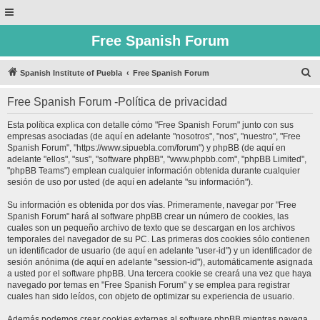
Free Spanish Forum
B
Spanish Institute of Puebla
Free Spanish Forum
u
Free Spanish Forum -Política de privacidad
s
c
Esta política explica con detalle cómo "Free Spanish Forum" junto con sus
empresas asociadas (de aquí en adelante "nosotros", "nos", "nuestro", "Free
a
Spanish Forum", "https://www.sipuebla.com/forum") y phpBB (de aquí en
r
adelante "ellos", "sus", "software phpBB", "www.phpbb.com", "phpBB Limited",
"phpBB Teams") emplean cualquier información obtenida durante cualquier
sesión de uso por usted (de aquí en adelante "su información").
Su información es obtenida por dos vías. Primeramente, navegar por "Free
Spanish Forum" hará al software phpBB crear un número de cookies, las
cuales son un pequeño archivo de texto que se descargan en los archivos
temporales del navegador de su PC. Las primeras dos cookies sólo contienen
un identificador de usuario (de aquí en adelante "user-id") y un identificador de
sesión anónima (de aquí en adelante "session-id"), automáticamente asignada
a usted por el software phpBB. Una tercera cookie se creará una vez que haya
navegado por temas en "Free Spanish Forum" y se emplea para registrar
cuales han sido leídos, con objeto de optimizar su experiencia de usuario.
Además podemos crear cookies externas al software phpBB mientras navega