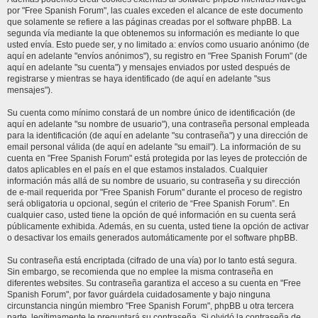
por "Free Spanish Forum", las cuales exceden el alcance de este documento
que solamente se refiere a las páginas creadas por el software phpBB. La
segunda vía mediante la que obtenemos su información es mediante lo que
usted envía. Esto puede ser, y no limitado a: envíos como usuario anónimo (de
aquí en adelante "envíos anónimos"), su registro en "Free Spanish Forum" (de
aquí en adelante "su cuenta") y mensajes enviados por usted después de
registrarse y mientras se haya identificado (de aquí en adelante "sus
mensajes").
Su cuenta como mínimo constará de un nombre único de identificación (de
aquí en adelante "su nombre de usuario"), una contraseña personal empleada
para la identificación (de aquí en adelante "su contraseña") y una dirección de
email personal válida (de aquí en adelante "su email"). La información de su
cuenta en "Free Spanish Forum" está protegida por las leyes de protección de
datos aplicables en el país en el que estamos instalados. Cualquier
información más allá de su nombre de usuario, su contraseña y su dirección
de e-mail requerida por "Free Spanish Forum" durante el proceso de registro
será obligatoria u opcional, según el criterio de “Free Spanish Forum”. En
cualquier caso, usted tiene la opción de qué información en su cuenta será
públicamente exhibida. Además, en su cuenta, usted tiene la opción de activar
o desactivar los emails generados automáticamente por el software phpBB.
Su contraseña está encriptada (cifrado de una vía) por lo tanto está segura.
Sin embargo, se recomienda que no emplee la misma contraseña en
diferentes websites. Su contraseña garantiza el acceso a su cuenta en "Free
Spanish Forum", por favor guárdela cuidadosamente y bajo ninguna
circunstancia ningún miembro "Free Spanish Forum", phpBB u otra tercera
parte, legítimamente le preguntará su contraseña. Si olvidó la contraseña de