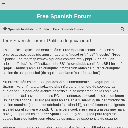
Free Spanish Forum
B
Spanish Institute of Puebla
Free Spanish Forum
u
Free Spanish Forum -Política de privacidad
s
c
Esta política explica con detalle cómo "Free Spanish Forum" junto con sus
empresas asociadas (de aquí en adelante "nosotros", "nos", "nuestro", "Free
a
Spanish Forum", "https://www.sipuebla.com/forum") y phpBB (de aquí en
r
adelante "ellos", "sus", "software phpBB", "www.phpbb.com", "phpBB Limited",
"phpBB Teams") emplean cualquier información obtenida durante cualquier
sesión de uso por usted (de aquí en adelante "su información").
Su información es obtenida por dos vías. Primeramente, navegar por "Free
Spanish Forum" hará al software phpBB crear un número de cookies, las
cuales son un pequeño archivo de texto que se descargan en los archivos
temporales del navegador de su PC. Las primeras dos cookies sólo contienen
un identificador de usuario (de aquí en adelante "user-id") y un identificador de
sesión anónima (de aquí en adelante "session-id"), automáticamente asignada
a usted por el software phpBB. Una tercera cookie se creará una vez que haya
navegado por temas en "Free Spanish Forum" y se emplea para registrar
cuales han sido leídos, con objeto de optimizar su experiencia de usuario.
Además podemos crear cookies externas al software phpBB mientras navega