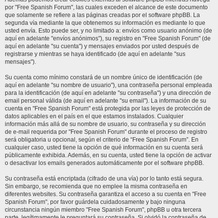
por "Free Spanish Forum", las cuales exceden el alcance de este documento
que solamente se refiere a las páginas creadas por el software phpBB. La
segunda vía mediante la que obtenemos su información es mediante lo que
usted envía. Esto puede ser, y no limitado a: envíos como usuario anónimo (de
aquí en adelante "envíos anónimos"), su registro en "Free Spanish Forum" (de
aquí en adelante "su cuenta") y mensajes enviados por usted después de
registrarse y mientras se haya identificado (de aquí en adelante "sus
mensajes").
Su cuenta como mínimo constará de un nombre único de identificación (de
aquí en adelante "su nombre de usuario"), una contraseña personal empleada
para la identificación (de aquí en adelante "su contraseña") y una dirección de
email personal válida (de aquí en adelante "su email"). La información de su
cuenta en "Free Spanish Forum" está protegida por las leyes de protección de
datos aplicables en el país en el que estamos instalados. Cualquier
información más allá de su nombre de usuario, su contraseña y su dirección
de e-mail requerida por "Free Spanish Forum" durante el proceso de registro
será obligatoria u opcional, según el criterio de “Free Spanish Forum”. En
cualquier caso, usted tiene la opción de qué información en su cuenta será
públicamente exhibida. Además, en su cuenta, usted tiene la opción de activar
o desactivar los emails generados automáticamente por el software phpBB.
Su contraseña está encriptada (cifrado de una vía) por lo tanto está segura.
Sin embargo, se recomienda que no emplee la misma contraseña en
diferentes websites. Su contraseña garantiza el acceso a su cuenta en "Free
Spanish Forum", por favor guárdela cuidadosamente y bajo ninguna
circunstancia ningún miembro "Free Spanish Forum", phpBB u otra tercera
parte, legítimamente le preguntará su contraseña. Si olvidó la contraseña de