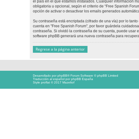
el país en el que estamos instalados. Cualquier información m
obligatoria u opcional, según el criterio de “Free Spanish For
opción de activar o desactivar los emails generados automáti
Su contraseña está encriptada (cifrado de una vía) por lo tan
cuenta en "Free Spanish Forum", por favor guárdela cuidadosa
contraseña. Si olvidó la contraseña de su cuenta, puede usar el
software phpBB generará una nueva contraseña para recupera
Regrese a la página anterior
Desarrollado por
phpBB
® Forum Software © phpBB Limited
Traducción al español por
phpBB España
Style proflat © 2017
Mazeltof