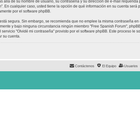
ás allá de su nombre de usuario, su contraseña y su dirección de e-mail requerida 
um”. En cualquier caso, usted tiene la opción de qué información en su cuenta será
camente por el software phpBB.
to está segura. Sin embargo, se recomienda que no emplee la misma contraseña en 
mente y bajo ninguna circunstancia ningún miembro "Free Spanish Forum", phpBB u
 servicio "Olvidé mi contraseña" provisto por el software phpBB. Este proceso le so
r su cuenta.
Contáctenos
El Equipo
Usuarios