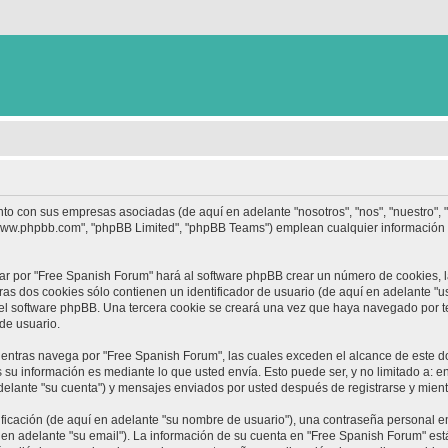
nto con sus empresas asociadas (de aquí en adelante "nosotros", "nos", "nuestro",
 "www.phpbb.com", "phpBB Limited", "phpBB Teams") emplean cualquier información 
ar por "Free Spanish Forum" hará al software phpBB crear un número de cookies, 
s dos cookies sólo contienen un identificador de usuario (de aquí en adelante "us
 el software phpBB. Una tercera cookie se creará una vez que haya navegado por 
 de usuario.
ntras navega por "Free Spanish Forum", las cuales exceden el alcance de este d
su información es mediante lo que usted envía. Esto puede ser, y no limitado a: 
delante "su cuenta") y mensajes enviados por usted después de registrarse y mient
cación (de aquí en adelante "su nombre de usuario"), una contraseña personal em
 en adelante "su email"). La información de su cuenta en "Free Spanish Forum" está