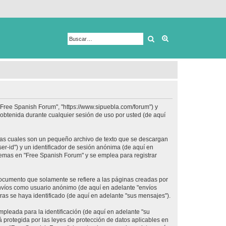
Buscar
Búsqueda avanza
 "Free Spanish Forum", "https://www.sipuebla.com/forum") y
obtenida durante cualquier sesión de uso por usted (de aquí
las cuales son un pequeño archivo de texto que se descargan
er-id") y un identificador de sesión anónima (de aquí en
temas en "Free Spanish Forum" y se emplea para registrar
ocumento que solamente se refiere a las páginas creadas por
envíos como usuario anónimo (de aquí en adelante "envíos
ras se haya identificado (de aquí en adelante "sus mensajes").
pleada para la identificación (de aquí en adelante "su
 protegida por las leyes de protección de datos aplicables en