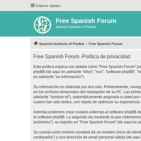
Enlaces rápidos
Free Spanish Forum
Spanish Institute of Puebla
Spanish Institute of Puebla
Free Spanish Forum
Free Spanish Forum -Política de privacidad
Esta política explica con detalle cómo "Free Spanish Forum" ju
phpBB (de aquí en adelante "ellos", "sus", "software phpBB",
en adelante "su información").
Su información es obtenida por dos vías. Primeramente, naveg
en los archivos temporales del navegador de su PC. Las primera
adelante "session-id"), automáticamente asignada a usted por
cuales han sido leídos, con objeto de optimizar su experiencia
Además podemos crear cookies externas al software phpBB mie
el software phpBB. La segunda vía mediante la que obtenemos 
anónimos"), su registro en "Free Spanish Forum" (de aquí en a
Su cuenta como mínimo constará de un nombre único de identifi
contraseña") y una dirección de email personal válida (de aquí