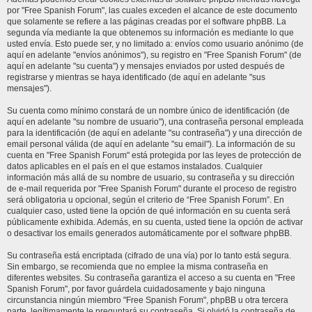
por "Free Spanish Forum", las cuales exceden el alcance de este documento
que solamente se refiere a las páginas creadas por el software phpBB. La
segunda vía mediante la que obtenemos su información es mediante lo que
usted envía. Esto puede ser, y no limitado a: envíos como usuario anónimo (de
aquí en adelante "envíos anónimos"), su registro en "Free Spanish Forum" (de
aquí en adelante "su cuenta") y mensajes enviados por usted después de
registrarse y mientras se haya identificado (de aquí en adelante "sus
mensajes").
Su cuenta como mínimo constará de un nombre único de identificación (de
aquí en adelante "su nombre de usuario"), una contraseña personal empleada
para la identificación (de aquí en adelante "su contraseña") y una dirección de
email personal válida (de aquí en adelante "su email"). La información de su
cuenta en "Free Spanish Forum" está protegida por las leyes de protección de
datos aplicables en el país en el que estamos instalados. Cualquier
información más allá de su nombre de usuario, su contraseña y su dirección
de e-mail requerida por "Free Spanish Forum" durante el proceso de registro
será obligatoria u opcional, según el criterio de “Free Spanish Forum”. En
cualquier caso, usted tiene la opción de qué información en su cuenta será
públicamente exhibida. Además, en su cuenta, usted tiene la opción de activar
o desactivar los emails generados automáticamente por el software phpBB.
Su contraseña está encriptada (cifrado de una vía) por lo tanto está segura.
Sin embargo, se recomienda que no emplee la misma contraseña en
diferentes websites. Su contraseña garantiza el acceso a su cuenta en "Free
Spanish Forum", por favor guárdela cuidadosamente y bajo ninguna
circunstancia ningún miembro "Free Spanish Forum", phpBB u otra tercera
parte, legítimamente le preguntará su contraseña. Si olvidó la contraseña de