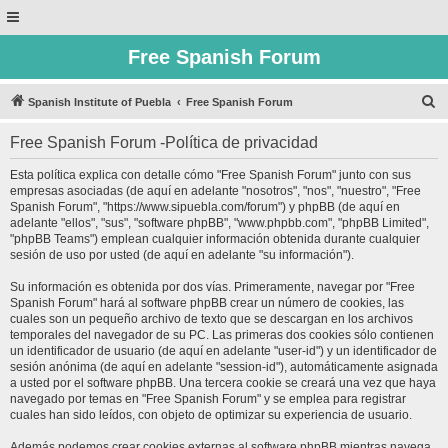
Free Spanish Forum
B
Spanish Institute of Puebla
Free Spanish Forum
u
Free Spanish Forum -Política de privacidad
s
c
Esta política explica con detalle cómo "Free Spanish Forum" junto con sus
empresas asociadas (de aquí en adelante "nosotros", "nos", "nuestro", "Free
a
Spanish Forum", "https://www.sipuebla.com/forum") y phpBB (de aquí en
r
adelante "ellos", "sus", "software phpBB", "www.phpbb.com", "phpBB Limited",
"phpBB Teams") emplean cualquier información obtenida durante cualquier
sesión de uso por usted (de aquí en adelante "su información").
Su información es obtenida por dos vías. Primeramente, navegar por "Free
Spanish Forum" hará al software phpBB crear un número de cookies, las
cuales son un pequeño archivo de texto que se descargan en los archivos
temporales del navegador de su PC. Las primeras dos cookies sólo contienen
un identificador de usuario (de aquí en adelante "user-id") y un identificador de
sesión anónima (de aquí en adelante "session-id"), automáticamente asignada
a usted por el software phpBB. Una tercera cookie se creará una vez que haya
navegado por temas en "Free Spanish Forum" y se emplea para registrar
cuales han sido leídos, con objeto de optimizar su experiencia de usuario.
Además podemos crear cookies externas al software phpBB mientras navega