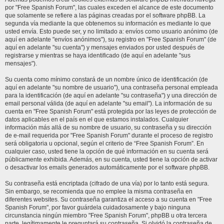
por "Free Spanish Forum", las cuales exceden el alcance de este documento
que solamente se refiere a las páginas creadas por el software phpBB. La
segunda vía mediante la que obtenemos su información es mediante lo que
usted envía. Esto puede ser, y no limitado a: envíos como usuario anónimo (de
aquí en adelante "envíos anónimos"), su registro en "Free Spanish Forum" (de
aquí en adelante "su cuenta") y mensajes enviados por usted después de
registrarse y mientras se haya identificado (de aquí en adelante "sus
mensajes").
Su cuenta como mínimo constará de un nombre único de identificación (de
aquí en adelante "su nombre de usuario"), una contraseña personal empleada
para la identificación (de aquí en adelante "su contraseña") y una dirección de
email personal válida (de aquí en adelante "su email"). La información de su
cuenta en "Free Spanish Forum" está protegida por las leyes de protección de
datos aplicables en el país en el que estamos instalados. Cualquier
información más allá de su nombre de usuario, su contraseña y su dirección
de e-mail requerida por "Free Spanish Forum" durante el proceso de registro
será obligatoria u opcional, según el criterio de “Free Spanish Forum”. En
cualquier caso, usted tiene la opción de qué información en su cuenta será
públicamente exhibida. Además, en su cuenta, usted tiene la opción de activar
o desactivar los emails generados automáticamente por el software phpBB.
Su contraseña está encriptada (cifrado de una vía) por lo tanto está segura.
Sin embargo, se recomienda que no emplee la misma contraseña en
diferentes websites. Su contraseña garantiza el acceso a su cuenta en "Free
Spanish Forum", por favor guárdela cuidadosamente y bajo ninguna
circunstancia ningún miembro "Free Spanish Forum", phpBB u otra tercera
parte, legítimamente le preguntará su contraseña. Si olvidó la contraseña de