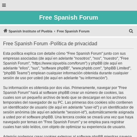
Free Spanish Forum
B
Spanish Institute of Puebla
Free Spanish Forum
u
Free Spanish Forum -Política de privacidad
s
c
Esta política explica con detalle cómo "Free Spanish Forum" junto con sus
empresas asociadas (de aquí en adelante "nosotros", "nos", "nuestro", "Free
a
Spanish Forum", "https://www.sipuebla.com/forum") y phpBB (de aquí en
r
adelante "ellos", "sus", "software phpBB", "www.phpbb.com", "phpBB Limited",
"phpBB Teams") emplean cualquier información obtenida durante cualquier
sesión de uso por usted (de aquí en adelante "su información").
Su información es obtenida por dos vías. Primeramente, navegar por "Free
Spanish Forum" hará al software phpBB crear un número de cookies, las
cuales son un pequeño archivo de texto que se descargan en los archivos
temporales del navegador de su PC. Las primeras dos cookies sólo contienen
un identificador de usuario (de aquí en adelante "user-id") y un identificador de
sesión anónima (de aquí en adelante "session-id"), automáticamente asignada
a usted por el software phpBB. Una tercera cookie se creará una vez que haya
navegado por temas en "Free Spanish Forum" y se emplea para registrar
cuales han sido leídos, con objeto de optimizar su experiencia de usuario.
Además podemos crear cookies externas al software phpBB mientras navega