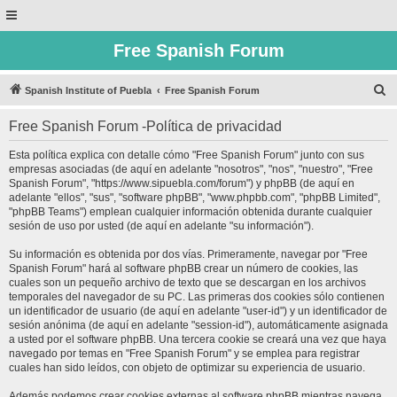
Free Spanish Forum
B
Spanish Institute of Puebla
Free Spanish Forum
u
Free Spanish Forum -Política de privacidad
s
c
Esta política explica con detalle cómo "Free Spanish Forum" junto con sus
empresas asociadas (de aquí en adelante "nosotros", "nos", "nuestro", "Free
a
Spanish Forum", "https://www.sipuebla.com/forum") y phpBB (de aquí en
r
adelante "ellos", "sus", "software phpBB", "www.phpbb.com", "phpBB Limited",
"phpBB Teams") emplean cualquier información obtenida durante cualquier
sesión de uso por usted (de aquí en adelante "su información").
Su información es obtenida por dos vías. Primeramente, navegar por "Free
Spanish Forum" hará al software phpBB crear un número de cookies, las
cuales son un pequeño archivo de texto que se descargan en los archivos
temporales del navegador de su PC. Las primeras dos cookies sólo contienen
un identificador de usuario (de aquí en adelante "user-id") y un identificador de
sesión anónima (de aquí en adelante "session-id"), automáticamente asignada
a usted por el software phpBB. Una tercera cookie se creará una vez que haya
navegado por temas en "Free Spanish Forum" y se emplea para registrar
cuales han sido leídos, con objeto de optimizar su experiencia de usuario.
Además podemos crear cookies externas al software phpBB mientras navega