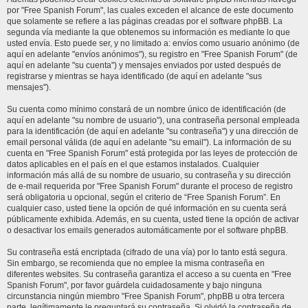
por "Free Spanish Forum", las cuales exceden el alcance de este documento
que solamente se refiere a las páginas creadas por el software phpBB. La
segunda vía mediante la que obtenemos su información es mediante lo que
usted envía. Esto puede ser, y no limitado a: envíos como usuario anónimo (de
aquí en adelante "envíos anónimos"), su registro en "Free Spanish Forum" (de
aquí en adelante "su cuenta") y mensajes enviados por usted después de
registrarse y mientras se haya identificado (de aquí en adelante "sus
mensajes").
Su cuenta como mínimo constará de un nombre único de identificación (de
aquí en adelante "su nombre de usuario"), una contraseña personal empleada
para la identificación (de aquí en adelante "su contraseña") y una dirección de
email personal válida (de aquí en adelante "su email"). La información de su
cuenta en "Free Spanish Forum" está protegida por las leyes de protección de
datos aplicables en el país en el que estamos instalados. Cualquier
información más allá de su nombre de usuario, su contraseña y su dirección
de e-mail requerida por "Free Spanish Forum" durante el proceso de registro
será obligatoria u opcional, según el criterio de “Free Spanish Forum”. En
cualquier caso, usted tiene la opción de qué información en su cuenta será
públicamente exhibida. Además, en su cuenta, usted tiene la opción de activar
o desactivar los emails generados automáticamente por el software phpBB.
Su contraseña está encriptada (cifrado de una vía) por lo tanto está segura.
Sin embargo, se recomienda que no emplee la misma contraseña en
diferentes websites. Su contraseña garantiza el acceso a su cuenta en "Free
Spanish Forum", por favor guárdela cuidadosamente y bajo ninguna
circunstancia ningún miembro "Free Spanish Forum", phpBB u otra tercera
parte, legítimamente le preguntará su contraseña. Si olvidó la contraseña de